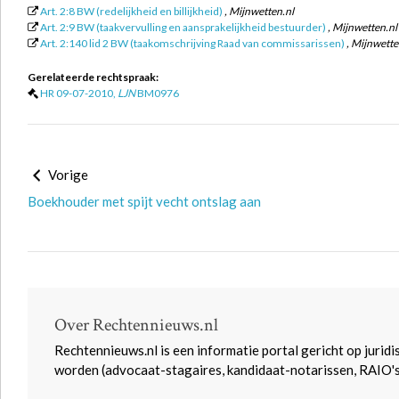
Art. 2:8 BW (redelijkheid en billijkheid)
, Mijnwetten.nl
Art. 2:9 BW (taakvervulling en aansprakelijkheid bestuurder)
, Mijnwetten.nl
Art. 2:140 lid 2 BW (taakomschrijving Raad van commissarissen)
, Mijnwette
Gerelateerde rechtspraak:
HR 09-07-2010,
LJN
BM0976
Vorige
Boekhouder met spijt vecht ontslag aan
Over Rechtennieuws.nl
Rechtennieuws.nl is een informatie portal gericht op juridi
worden (advocaat-stagaires, kandidaat-notarissen, RAIO'