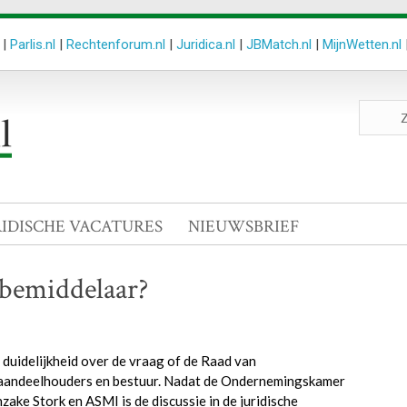
|
Parlis.nl
|
Rechtenforum.nl
|
Juridica.nl
|
JBMatch.nl
|
MijnWetten.nl
Zoeken
site
RIDISCHE VACATURES
NIEUWSBRIEF
 bemiddelaar?
uidelijkheid over de vraag of de Raad van
n aandeelhouders en bestuur. Nadat de Ondernemingskamer
ake Stork en ASMI is de discussie in de juridische