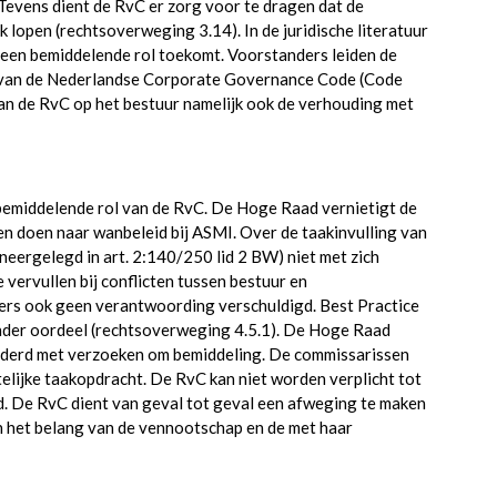
 Tevens dient de RvC er zorg voor te dragen dat de
lopen (rechtsoverweging 3.14). In de juridische literatuur
 een bemiddelende rol toekomt. Voorstanders leiden de
(f) van de Nederlandse Corporate Governance Code (Code
van de RvC op het bestuur namelijk ook de verhouding met
 bemiddelende rol van de RvC. De Hoge Raad vernietigt de
n doen naar wanbeleid bij ASMI. Over de taakinvulling van
eergelegd in art. 2:140/250 lid 2 BW) niet met zich
 vervullen bij conflicten tussen bestuur en
rs ook geen verantwoording verschuldigd. Best Practice
 ander oordeel (rechtsoverweging 4.5.1). De Hoge Raad
aderd met verzoeken om bemiddeling. De commissarissen
elijke taakopdracht. De RvC kan niet worden verplicht tot
id. De RvC dient van geval tot geval een afweging te maken
in het belang van de vennootschap en de met haar