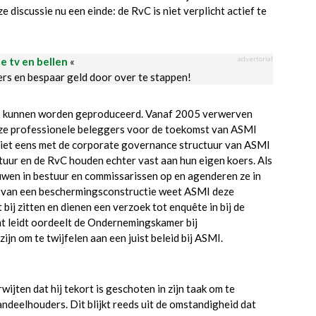
iscussie nu een einde: de RvC is niet verplicht actief te
advertorial
le tv en bellen
«
ders en bespaar geld door over te stappen!
 kunnen worden geproduceerd. Vanaf 2005 verwerven
eze professionele beleggers voor de toekomst van ASMI
 niet eens met de corporate governance structuur van ASMI
stuur en de RvC houden echter vast aan hun eigen koers. Als
wen in bestuur en commissarissen op en agenderen ze in
 van een beschermingsconstructie weet ASMI deze
bij zitten en dienen een verzoek tot enquête in bij de
t leidt oordeelt de Ondernemingskamer bij
n om te twijfelen aan een juist beleid bij ASMI.
jten dat hij tekort is geschoten in zijn taak om te
andeelhouders. Dit blijkt reeds uit de omstandigheid dat