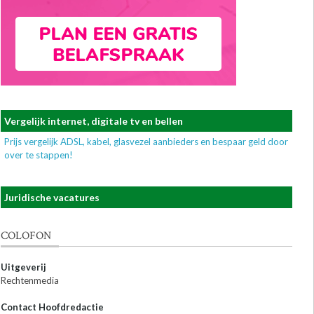
Vergelijk internet, digitale tv en bellen
Prijs vergelijk ADSL, kabel, glasvezel aanbieders en bespaar geld door
over te stappen!
Juridische vacatures
COLOFON
Uitgeverij
Rechtenmedia
Contact Hoofdredactie