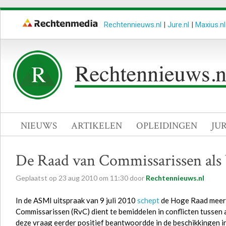
Rechtennieuws.nl
|
Jure.nl
|
Maxius.nl
NIEUWS
ARTIKELEN
OPLEIDINGEN
JU
De Raad van Commissarissen als
Geplaatst op
23
aug
2010
om
11:30
door
Rechtennieuws.nl
In de ASMI uitspraak van 9 juli 2010
schept
de Hoge Raad meer d
Commissarissen (RvC) dient te bemiddelen in conflicten tusse
deze vraag eerder positief beantwoordde in de beschikkingen inz