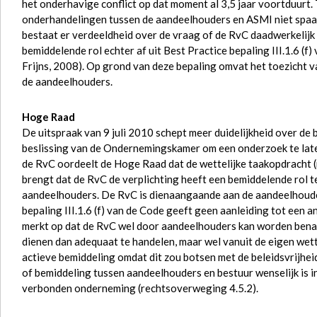
het onderhavige conflict op dat moment al 3,5 jaar voortduurt.
onderhandelingen tussen de aandeelhouders en ASMI niet spaak 
bestaat er verdeeldheid over de vraag of de RvC daadwerkelijk
bemiddelende rol echter af uit Best Practice bepaling III.1.6 
Frijns, 2008). Op grond van deze bepaling omvat het toezicht 
de aandeelhouders.
Hoge Raad
De uitspraak van 9 juli 2010 schept meer duidelijkheid over de
beslissing van de Ondernemingskamer om een onderzoek te late
de RvC oordeelt de Hoge Raad dat de wettelijke taakopdracht (n
brengt dat de RvC de verplichting heeft een bemiddelende rol te
aandeelhouders. De RvC is dienaangaande aan de aandeelhoude
bepaling III.1.6 (f) van de Code geeft geen aanleiding tot een
merkt op dat de RvC wel door aandeelhouders kan worden ben
dienen dan adequaat te handelen, maar wel vanuit de eigen wett
actieve bemiddeling omdat dit zou botsen met de beleidsvrijhe
of bemiddeling tussen aandeelhouders en bestuur wenselijk is 
verbonden onderneming (rechtsoverweging 4.5.2).