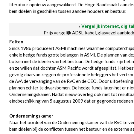
literatuur opnieuw aangewakkerd. De Hoge Raad maakt aan deze d
bemiddelen in geschillen tussen aandeelhouders en bestuur.
»
Vergelijk internet, digita
Prijs vergelijk ADSL, kabel, glasvezel aanbie
Feiten
Sinds 1986 produceert ASMI machines waarmee computerchips
enkele hedge funds grote belangen in ASMI. De plannen van d
botsen met de ideeën van het bestuur. De hedge funds zijn het
en ze willen dat dochter ASM Pacific wordt afgesplitst. Het be
gevolg daarvan zeggen de professionele beleggers het vertrou
de AvA de vervanging van de RvC en de CEO. Door uitoefening
plannen echter te dwarsbomen. De hedge funds laten het er niet 
Ondernemingskamer. Nadat nieuw overleg ook niet tot resultaa
eindbeschikking van 5 augustus 2009 dat er gegronde redenen zij
Ondernemingskamer
Naar het oordeel van de Ondernemingskamer valt de RvC te verwi
bemiddelen bij de conflicten tussen het bestuur en de externe a