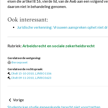
eisen die artikel 8:16, vierde lid, van de Awb aan een volgend
daarom niet in behandeling genomen.
Ook interessant:
Juridische verkenning: Vrouwen aanspreken ophet niet d
Rubriek:
Arbeidsrecht en sociale zekerheidsrecht
Gerelateerde wetgeving:
Beroepswet
Gerelateerde rechtspraak:
CRvB 15-10-2010,
LJN
BO1106
CRvB 09-11-2010,
LJN
BO3623
Vorige
Studente kan studie geneeskunde terecht niet voortzetten