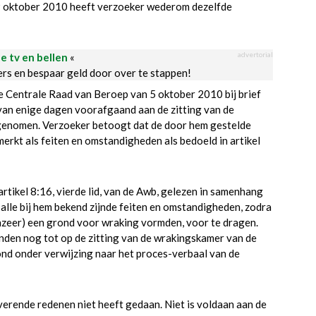
 oktober 2010 heeft verzoeker wederom dezelfde
advertorial
le tv en bellen
«
ders en bespaar geld door over te stappen!
 de Centrale Raad van Beroep van 5 oktober 2010 bij brief
van enige dagen voorafgaand aan de zitting van de
genomen. Verzoeker betoogt dat de door hem gestelde
kt als feiten en omstandigheden als bedoeld in artikel
artikel 8:16, vierde lid, van de Awb, gelezen in samenhang
 alle bij hem bekend zijnde feiten en omstandigheden, zodra
nzeer) een grond voor wraking vormden, voor te dragen.
nden nog tot op de zitting van de wrakingskamer van de
d onder verwijzing naar het proces-verbaal van de
erende redenen niet heeft gedaan. Niet is voldaan aan de