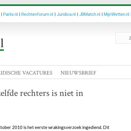
|
Parlis.nl
|
Rechtenforum.nl
|
Juridica.nl
|
JBMatch.nl
|
MijnWetten.nl
Zoeken
site
RIDISCHE VACATURES
NIEUWSBRIEF
fde rechters is niet in
ktober 2010 is het eerste wrakingsverzoek ingediend. Dit