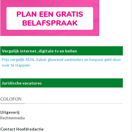
Vergelijk internet, digitale tv en bellen
Prijs vergelijk ADSL, kabel, glasvezel aanbieders en bespaar geld door
over te stappen!
Juridische vacatures
COLOFON
Uitgeverij
Rechtenmedia
Contact Hoofdredactie