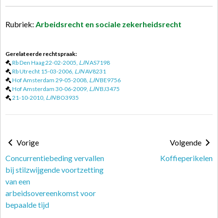
Rubriek:
Arbeidsrecht en sociale zekerheidsrecht
Gerelateerde rechtspraak:
Rb Den Haag 22-02-2005,
LJN
AS7198
Rb Utrecht 15-03-2006,
LJN
AV8231
Hof Amsterdam 29-05-2008,
LJN
BE9756
Hof Amsterdam 30-06-2009,
LJN
BJ3475
21-10-2010,
LJN
BO3935
Vorige
Volgende
Concurrentiebeding vervallen
Koffieperikelen
bij stilzwijgende voortzetting
van een
arbeidsovereenkomst voor
bepaalde tijd