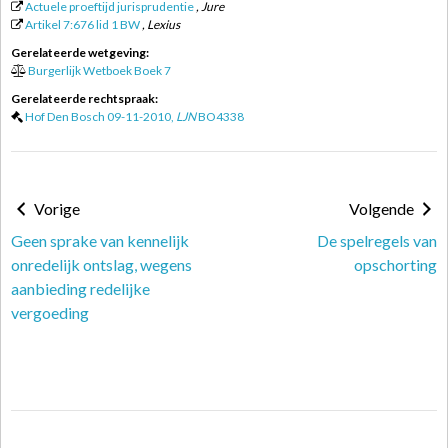
Actuele proeftijd jurisprudentie
, Jure
Artikel 7:676 lid 1 BW
, Lexius
Gerelateerde wetgeving:
Burgerlijk Wetboek Boek 7
Gerelateerde rechtspraak:
Hof Den Bosch 09-11-2010,
LJN
BO4338
Vorige
Volgende
Geen sprake van kennelijk
De spelregels van
onredelijk ontslag, wegens
opschorting
aanbieding redelijke
vergoeding