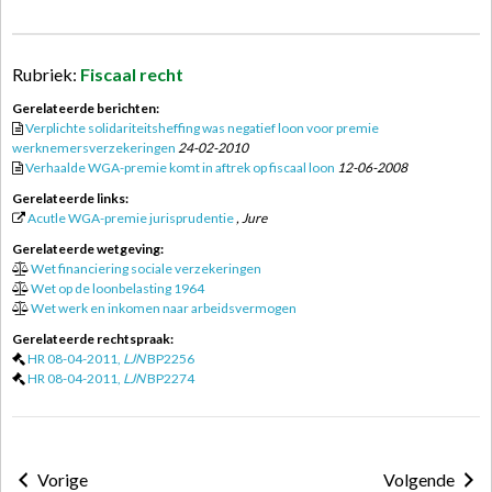
Rubriek:
Fiscaal recht
Gerelateerde berichten:
Verplichte solidariteitsheffing was negatief loon voor premie
werknemersverzekeringen
24-02-2010
Verhaalde WGA-premie komt in aftrek op fiscaal loon
12-06-2008
Gerelateerde links:
Acutle WGA-premie jurisprudentie
, Jure
Gerelateerde wetgeving:
Wet financiering sociale verzekeringen
Wet op de loonbelasting 1964
Wet werk en inkomen naar arbeidsvermogen
Gerelateerde rechtspraak:
HR 08-04-2011,
LJN
BP2256
HR 08-04-2011,
LJN
BP2274
Vorige
Volgende