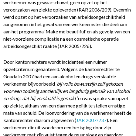
werknemer was gewaarschuwd, geen opzet op het
veroorzaken van ziekte opleverden (RAR 2006/209). Evenmin
werd opzet op het veroorzaken van arbeidsongeschiktheid
aangenomen in het geval van een werkneemster die deelnam
aan het programma ‘Make me beautiful’ en als gevolg van een
niet-voorziene complicatie na een cosmetische operatie
arbeidsongeschikt raakte (JAR 2005/226).
Door kantonrechters wordt incidenteel een ruimer
opzetcriterium gehanteerd. Volgens de kantonrechter te
Gouda in 2007 had een aan alcohol en drugs verslaafde
werknemer bijvoorbeeld
‘bij volle bewustzijn zelf gekozen
voor een zodanig aanzienlijk en langdurig gebruik van alcohol
en drugs dat hij verslaafd is geraakt’
en was sprake van opzet
op ziekte, althans van een daarmee gelijk te stellen ernstige
mate van schuld. De loonvordering van de werknemer heeft de
kantonrechter daarom afgewezen (
JAR 2007/237
). Een
werknemer die uit woede om een berisping door zijn
werkgever, met zijn vuist tegen de muur sloeg en daardoor