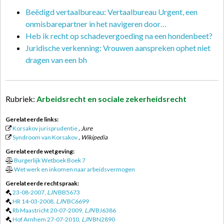
Beëdigd vertaalbureau: Vertaalbureau Urgent, een
onmisbarepartner in het navigeren door…
Heb ik recht op schadevergoeding na een hondenbeet?
Juridische verkenning: Vrouwen aanspreken ophet niet
dragen van een bh
Rubriek:
Arbeidsrecht en sociale zekerheidsrecht
Gerelateerde links:
Korsakov jurisprudentie
, Jure
Syndroom van Korsakov
, Wikipedia
Gerelateerde wetgeving:
Burgerlijk Wetboek Boek 7
Wet werk en inkomen naar arbeidsvermogen
Gerelateerde rechtspraak:
23-08-2007,
LJN
BB5673
HR 14-03-2008,
LJN
BC6699
Rb Maastricht 20-07-2009,
LJN
BJ6386
Hof Arnhem 27-07-2010,
LJN
BN2890