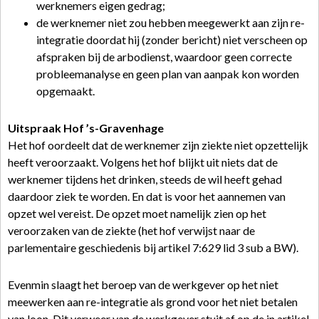
werknemers eigen gedrag;
de werknemer niet zou hebben meegewerkt aan zijn re-
integratie doordat hij (zonder bericht) niet verscheen op
afspraken bij de arbodienst, waardoor geen correcte
probleemanalyse en geen plan van aanpak kon worden
opgemaakt.
Uitspraak Hof ’s-Gravenhage
Het hof oordeelt dat de werknemer zijn ziekte niet opzettelijk
heeft veroorzaakt. Volgens het hof blijkt uit niets dat de
werknemer tijdens het drinken, steeds de wil heeft gehad
daardoor ziek te worden. En dat is voor het aannemen van
opzet wel vereist. De opzet moet namelijk zien op het
veroorzaken van de ziekte (het hof verwijst naar de
parlementaire geschiedenis bij artikel 7:629 lid 3 sub a BW).
Evenmin slaagt het beroep van de werkgever op het niet
meewerken aan re-integratie als grond voor het niet betalen
van loon. Dit verweer van de werkgever stuit af op de in artikel