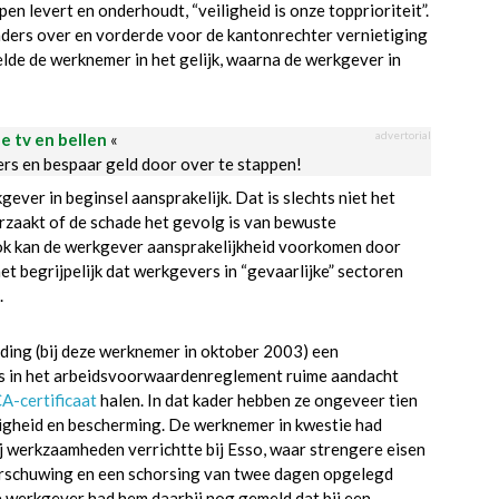
pen levert en onderhoudt, “veiligheid is onze topprioriteit”.
nders over en vorderde voor de kantonrechter vernietiging
lde de werknemer in het gelijk, waarna de werkgever in
advertorial
le tv en bellen
«
ders en bespaar geld door over te stappen!
gever in beginsel aansprakelijk. Dat is slechts niet het
rzaakt of de schade het gevolg is van bewuste
Ook kan de werkgever aansprakelijkheid voorkomen door
 het begrijpelijk dat werkgevers in “gevaarlijke” sectoren
.
ding (bij deze werknemer in oktober 2003) een
is in het arbeidsvoorwaardenreglement ruime aandacht
A-certificaat
halen. In dat kader hebben ze ongeveer tien
ligheid en bescherming. De werknemer in kwestie had
ij werkzaamheden verrichtte bij Esso, waar strengere eisen
waarschuwing en een schorsing van twee dagen opgelegd
e werkgever had hem daarbij nog gemeld dat bij een