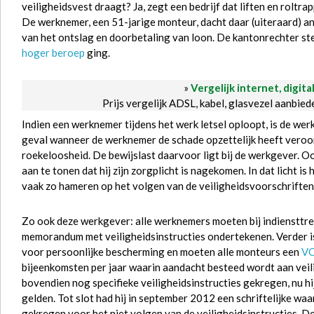
veiligheidsvest draagt? Ja, zegt een bedrijf dat liften en roltrap
De werknemer, een 51-jarige monteur, dacht daar (uiteraard) a
van het ontslag en doorbetaling van loon. De kantonrechter ste
hoger beroep
ging.
»
Vergelijk internet, digita
Prijs vergelijk ADSL, kabel, glasvezel aanbie
Indien een werknemer tijdens het werk letsel oploopt, is de werk
geval wanneer de werknemer de schade opzettelijk heeft veroo
roekeloosheid. De bewijslast daarvoor ligt bij de werkgever. 
aan te tonen dat hij zijn zorgplicht is nagekomen. In dat licht is
vaak zo hameren op het volgen van de veiligheidsvoorschriften
Zo ook deze werkgever: alle werknemers moeten bij indiensttre
memorandum met veiligheidsinstructies ondertekenen. Verder 
voor persoonlijke bescherming en moeten alle monteurs een
VC
bijeenkomsten per jaar waarin aandacht besteed wordt aan vei
bovendien nog specifieke veiligheidsinstructies gekregen, nu h
gelden. Tot slot had hij in september 2012 een schriftelijke 
gekregen voor het niet volgen van de veiligheidsinstructies. D