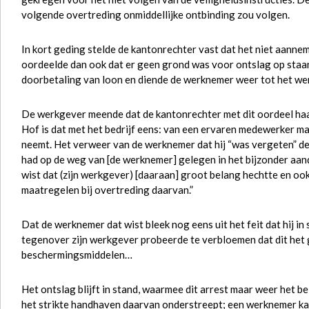
volgende overtreding onmiddellijke ontbinding zou volgen.
In kort geding stelde de kantonrechter vast dat het niet aanneme
oordeelde dan ook dat er geen grond was voor ontslag op sta
doorbetaling van loon en diende de werknemer weer tot het werk
De werkgever meende dat de kantonrechter met dit oordeel haar
Hof is dat met het bedrijf eens: van een ervaren medewerker ma
neemt. Het verweer van de werknemer dat hij “was vergeten” de
had op de weg van [de werknemer] gelegen in het bijzonder aand
wist dat (zijn werkgever) [daaraan] groot belang hechtte en o
maatregelen bij overtreding daarvan.”
Dat de werknemer dat wist bleek nog eens uit het feit dat hij
tegenover zijn werkgever probeerde te verbloemen dat dit het 
beschermingsmiddelen…
Het ontslag blijft in stand, waarmee dit arrest maar weer het b
het strikte handhaven daarvan onderstreept; een werknemer kan