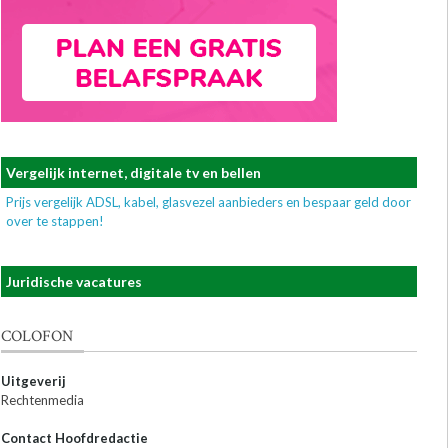
Vergelijk internet, digitale tv en bellen
Prijs vergelijk ADSL, kabel, glasvezel aanbieders en bespaar geld door
over te stappen!
Juridische vacatures
COLOFON
Uitgeverij
Rechtenmedia
Contact Hoofdredactie