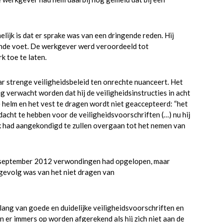
lijk is dat er sprake was van een dringende reden. Hij
ande voet. De werkgever werd veroordeeld tot
 toe te laten.
 strenge veiligheidsbeleid ten onrechte nuanceert. Het
g verwacht worden dat hij de veiligheidsinstructies in acht
 helm en het vest te dragen wordt niet geaccepteerd: “het
acht te hebben voor de veiligheidsvoorschriften (…) nu hij
ok had aangekondigd te zullen overgaan tot het nemen van
 in september 2012 verwondingen had opgelopen, maar
gevolg was van het niet dragen van
elang van goede en duidelijke veiligheidsvoorschriften en
 er immers op worden afgerekend als hij zich niet aan de