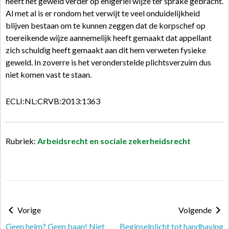
heeft het geweld verder op enigerlei wijze ter sprake gebracht.
Al met al is er rondom het verwijt te veel onduidelijkheid
blijven bestaan om te kunnen zeggen dat de korpschef op
toereikende wijze aannemelijk heeft gemaakt dat appellant
zich schuldig heeft gemaakt aan dit hem verweten fysieke
geweld. In zoverre is het veronderstelde plichtsverzuim dus
niet komen vast te staan.
ECLI:NL:CRVB:2013:1363
Rubriek:
Arbeidsrecht en sociale zekerheidsrecht
Vorige
Volgende
Geen helm? Geen baan! Niet
Beginselplicht tot handhaving