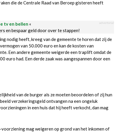
praken die de Centrale Raad van Beroep gisteren heeft
advertorial
le tv en bellen
«
ders en bespaar geld door over te stappen!
ng nodig heeft, kreeg van de gemeente te horen dat zij de
en vermogen van 50.000 euro en kan de kosten van
nte. Een andere gemeente weigerde een traplift omdat de
00 euro had. Een derde zaak was aangespannen door een
kheid van de burger als ze moeten beoordelen of zij hun
rbeeld verzekeringsgeld ontvangen na een ongeluk
oorzieningen in een huis dat hij heeft verkocht, dan mag
o-voorziening mag weigeren op grond van het inkomen of