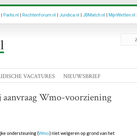
|
Parlis.nl
|
Rechtenforum.nl
|
Juridica.nl
|
JBMatch.nl
|
MijnWetten.nl
Zoeken
site
RIDISCHE VACATURES
NIEUWSBRIEF
ij aanvraag Wmo-voorziening
ke ondersteuning (
Wmo
) niet weigeren op grond van het