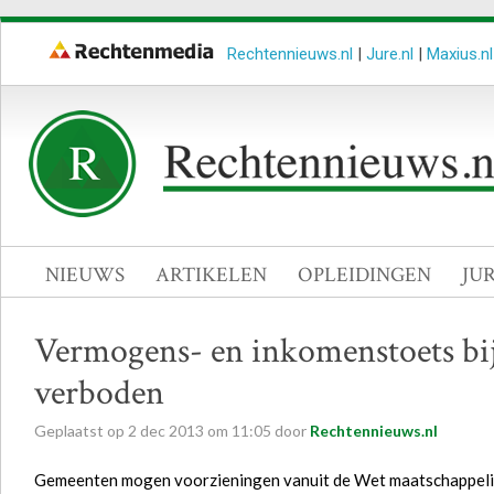
Rechtennieuws.nl
|
Jure.nl
|
Maxius.nl
NIEUWS
ARTIKELEN
OPLEIDINGEN
JU
Vermogens- en inkomenstoets b
verboden
Geplaatst op
2
dec
2013
om
11:05
door
Rechtennieuws.nl
Gemeenten mogen voorzieningen vanuit de Wet maatschappelij