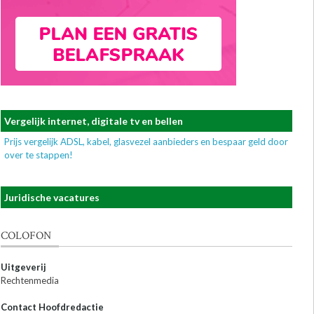
Vergelijk internet, digitale tv en bellen
Prijs vergelijk ADSL, kabel, glasvezel aanbieders en bespaar geld door
over te stappen!
Juridische vacatures
COLOFON
Uitgeverij
Rechtenmedia
Contact Hoofdredactie