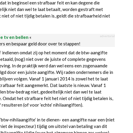
dat in beginsel een strafbaar feit en kan degene die
lijk niet dan wel te laat betaalt, worden gestraft met
et of niet tijdig betalen is, geldt die strafbaarheid niet
advertorial
le tv en bellen
«
ders en bespaar geld door over te stappen!
 indienen omdat zij op het moment dat de btw-aangifte
taald, (nog) niet over de juiste of complete gegevens
ving. In de praktijk werd dan wel eens een zogenaamde
olgd door een juiste aangifte. Wij raden ondernemers die in
blijven volgen. Vanaf 1 januari 2014 is zowel het te laat
strafbaar feit aangemerkt. Dat laatste is nieuw. Vanaf 1
en btw-bedrag niet, gedeeltelijk niet dan wel te laat
mdat het strafbare feit het niet of niet tijdig betalen is,
resulteren (of voor ‘echte’ nihilaangiften).
‘btw-nihilaangifte’ in te dienen- een aangifte naar een (niet
et de inspecteur) tijdig om uitstel van betaling van dit
ilaangifte tijdig (over het algemeen binnen zes weken)