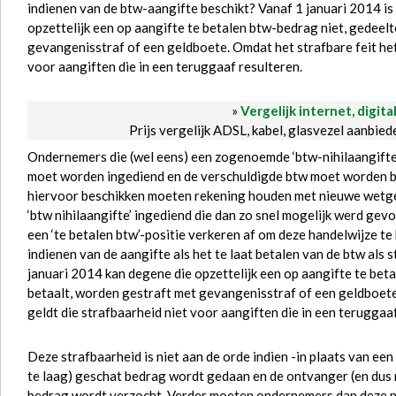
indienen van de btw-aangifte beschikt? Vanaf 1 januari 2014 is 
opzettelijk een op aangifte te betalen btw-bedrag niet, gedeelte
gevangenisstraf of een geldboete. Omdat het strafbare feit het ni
voor aangiften die in een teruggaaf resulteren.
»
Vergelijk internet, digita
Prijs vergelijk ADSL, kabel, glasvezel aanbie
Ondernemers die (wel eens) een zogenoemde ‘btw-nihilaangifte’
moet worden ingediend en de verschuldigde btw moet worden be
hiervoor beschikken moeten rekening houden met nieuwe wetge
‘btw nihilaangifte’ ingediend die dan zo snel mogelijk werd gev
een ‘te betalen btw’-positie verkeren af om deze handelwijze te 
indienen van de aangifte als het te laat betalen van de btw als 
januari 2014 kan degene die opzettelijk een op aangifte te betal
betaalt, worden gestraft met gevangenisstraf of een geldboete. O
geldt die strafbaarheid niet voor aangiften die in een teruggaaf 
Deze strafbaarheid is niet aan de orde indien -in plaats van een 
te laag) geschat bedrag wordt gedaan en de ontvanger (en dus ni
bedrag wordt verzocht. Verder moeten ondernemers dan deze nih