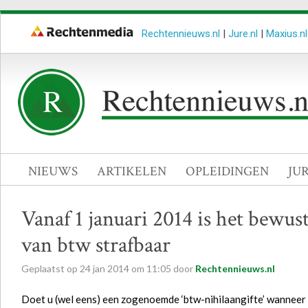
Rechtennieuws.nl
|
Jure.nl
|
Maxius.nl
NIEUWS
ARTIKELEN
OPLEIDINGEN
JU
Vanaf 1 januari 2014 is het bewust
van btw strafbaar
Geplaatst op
24
jan
2014
om
11:05
door
Rechtennieuws.nl
Doet u (wel eens) een zogenoemde ‘btw-nihilaangifte’ wanneer u