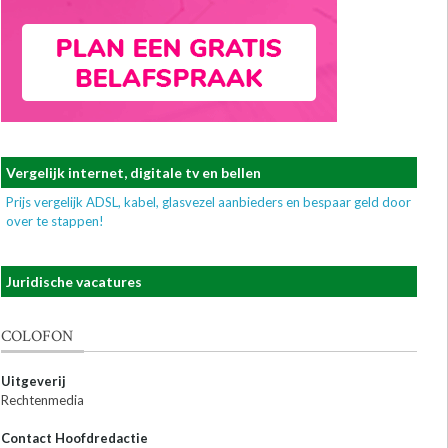
Vergelijk internet, digitale tv en bellen
Prijs vergelijk ADSL, kabel, glasvezel aanbieders en bespaar geld door
over te stappen!
Juridische vacatures
COLOFON
Uitgeverij
Rechtenmedia
Contact Hoofdredactie