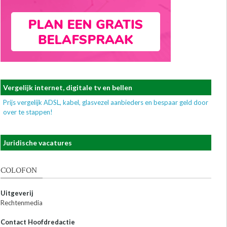
Vergelijk internet, digitale tv en bellen
Prijs vergelijk ADSL, kabel, glasvezel aanbieders en bespaar geld door
over te stappen!
Juridische vacatures
COLOFON
Uitgeverij
Rechtenmedia
Contact Hoofdredactie