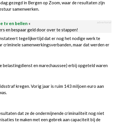
insdag gezegd in Bergen op Zoom, waar de resultaten zijn
 bestuur samenwerken.
advertorial
le tv en bellen
«
ders en bespaar geld door over te stappen!
stateert tegelijkertijd dat er nog het nodige werk te
aar criminele samenwerkingsverbanden, maar dat werden er
 belastingdienst en marechaussee) erbij opgeteld waren
dsstraf kregen. Vorig jaar is ruim 143 miljoen euro aan
was.
ultaten dat ze de ondermijnende criminaliteit nog niet
isaties te maken met een gebrek aan capaciteit bij de