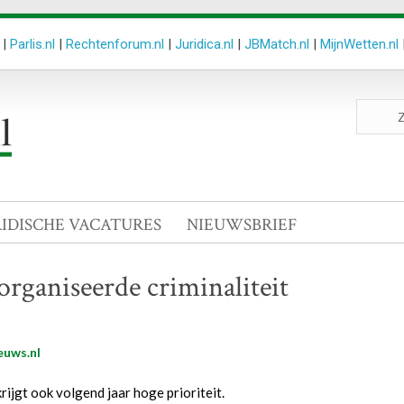
|
Parlis.nl
|
Rechtenforum.nl
|
Juridica.nl
|
JBMatch.nl
|
MijnWetten.nl
Zoeken
site
RIDISCHE VACATURES
NIEUWSBRIEF
organiseerde criminaliteit
euws.nl
ijgt ook volgend jaar hoge prioriteit.