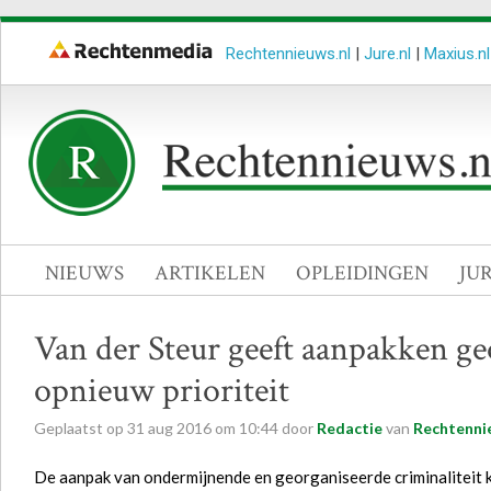
Rechtennieuws.nl
|
Jure.nl
|
Maxius.nl
NIEUWS
ARTIKELEN
OPLEIDINGEN
JU
Van der Steur geeft aanpakken ge
opnieuw prioriteit
Geplaatst op
31
aug
2016
om
10:44
door
Redactie
van
Rechtenni
De aanpak van ondermijnende en georganiseerde criminaliteit kr