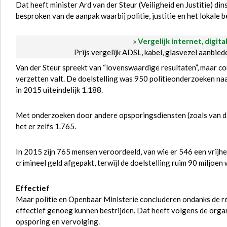
Dat heeft minister Ard van der Steur (Veiligheid en Justitie) d
besproken van de aanpak waarbij politie, justitie en het lokale
»
Vergelijk internet, digita
Prijs vergelijk ADSL, kabel, glasvezel aanbie
Van der Steur spreekt van “lovenswaardige resultaten”, maar con
verzetten valt. De doelstelling was 950 politieonderzoeken n
in 2015 uiteindelijk 1.188.
Met onderzoeken door andere opsporingsdiensten (zoals van de
het er zelfs 1.765.
In 2015 zijn 765 mensen veroordeeld, van wie er 546 een vrijhei
crimineel geld afgepakt, terwijl de doelstelling ruim 90 miljoen 
Effectief
Maar politie en Openbaar Ministerie concluderen ondanks de res
effectief genoeg kunnen bestrijden. Dat heeft volgens de organ
opsporing en vervolging.