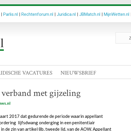
|
Parlis.nl
|
Rechtenforum.nl
|
Juridica.nl
|
JBMatch.nl
|
MijnWetten.nl
Zoeken
site
RIDISCHE VACATURES
NIEUWSBRIEF
verband met gijzeling
ws.nl
maart 2017 dat gedurende de periode waarin appellant
rdering lijfsdwang onderging in een penitentiair
in de zin van artikel 8b, tweede lid, van de AOW. Appellant