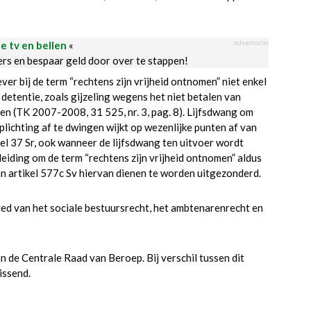
advertorial
le tv en bellen
«
ders en bespaar geld door over te stappen!
er bij de term “rechtens zijn vrijheid ontnomen” niet enkel
etentie, zoals gijzeling wegens het niet betalen van
en (TK 2007-2008, 31 525, nr. 3, pag. 8). Lijfsdwang om
lichting af te dwingen wijkt op wezenlijke punten af van
l 37 Sr, ook wanneer de lijfsdwang ten uitvoer wordt
leiding om de term “rechtens zijn vrijheid ontnomen” aldus
an artikel 577c Sv hiervan dienen te worden uitgezonderd.
ed van het sociale bestuursrecht, het ambtenarenrecht en
n de Centrale Raad van Beroep. Bij verschil tussen dit
issend.