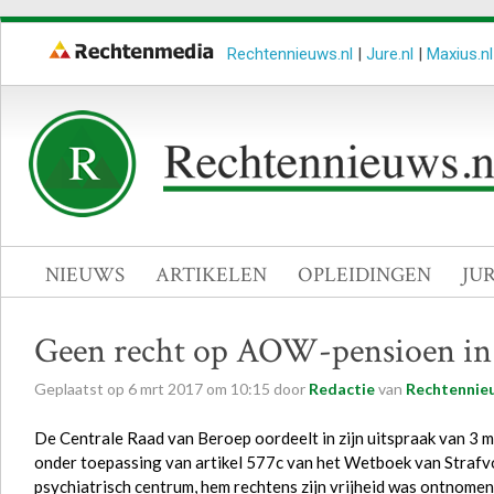
Rechtennieuws.nl
|
Jure.nl
|
Maxius.nl
NIEUWS
ARTIKELEN
OPLEIDINGEN
JU
Geen recht op AOW-pensioen in 
Geplaatst op
6
mrt
2017
om
10:15
door
Redactie
van
Rechtennieu
De Centrale Raad van Beroep oordeelt in zijn uitspraak van 3 
onder toepassing van artikel 577c van het Wetboek van Strafvo
psychiatrisch centrum, hem rechtens zijn vrijheid was ontnomen 