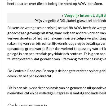
heeft daarom over die periode geen recht op AOW-pensioen.
»
Vergelijk internet, digita
Prijs vergelijk ADSL, kabel, glasvezel aanbie
Blijkens de wetsgeschiedenis bij artikel 8b AOW heeft de wetgev
gedacht aan gevangenisstraf, maar ook aan andere vormen van d
verkeersboetes of het niet nakomen van wettelijke verplichting
nakoming van een bij rechterlijk vonnis opgelegde betalingsverp
opname op grond van de Bopz dan wel met toepassing van artike
gelegd in een penitentiair psychiatrisch centrum. Er is geen aan
te interpreteren, dat gevallen van lijfsdwang met toepassing v
De Centrale Raad van Beroep is de hoogste rechter op het gebi
delen van het pensioenrecht.
Dit is een nieuwsbericht op basis van de genoemde uitspraak va
nieuwsbericht en de volledige uitspraak is laatstgenoemde besl
Ook interessant: