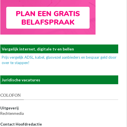
Vergelijk internet, digitale tv en bellen
Prijs vergelijk ADSL, kabel, glasvezel aanbieders en bespaar geld door
over te stappen!
Juridische vacatures
COLOFON
Uitgeverij
Rechtenmedia
Contact Hoofdredactie