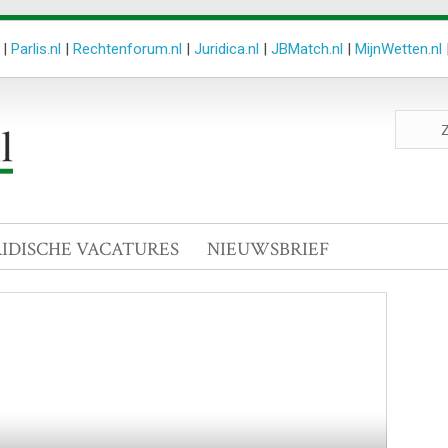
|
Parlis.nl
|
Rechtenforum.nl
|
Juridica.nl
|
JBMatch.nl
|
MijnWetten.nl
Zoeken
site
RIDISCHE VACATURES
NIEUWSBRIEF