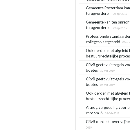
Gemeente Rotterdam kan t
terugvorderen
30-apr-2019
Gemeente kan ten onrecht
terugvorderen
29-apr-2019
Professionele standaarden
colleges vastgesteld
08-apr
Ook derden met afgeleid 
bestuursrechtelijke proce
CRvB geeft vuistregels vo
boetes
10-mrt-2019
CRvB geeft vuistregels vo
boetes
07-mrt-2019
Ook derden met afgeleid 
bestuursrechtelijke proce
Alsnog vergoeding voor ou
chroom-6
28-feb-2019
CRvB oordeelt over vrijhe
2019