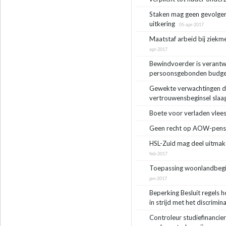
Staken mag geen gevolge
uitkering
05-apr-2017
Maatstaf arbeid bij ziekm
apr-2017
Bewindvoerder is verantw
persoonsgebonden budg
Gewekte verwachtingen d
vertrouwensbeginsel slaa
Boete voor verladen vlees
Geen recht op AOW-pensio
HSL-Zuid mag deel uitmak
feb-2017
Toepassing woonlandbegin
jan-2017
Beperking Besluit regels 
in strijd met het discrimi
Controleur studiefinancier