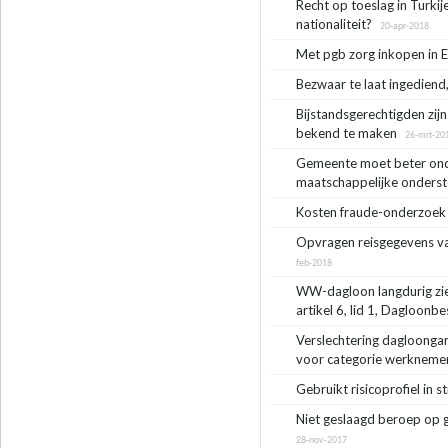
Recht op toeslag in Turkij
nationaliteit?
20-apr-2018
Met pgb zorg inkopen in 
Bezwaar te laat ingediend, 
Bijstandsgerechtigden zijn
bekend te maken
26-mrt-20
Gemeente moet beter ond
maatschappelijke onderst
Kosten fraude-onderzoek 
Opvragen reisgegevens va
feb-2018
WW-dagloon langdurig zie
artikel 6, lid 1, Dagloonb
Verslechtering dagloonga
voor categorie werknemer
Gebruikt risicoprofiel in 
Niet geslaagd beroep op g
28-nov-2017