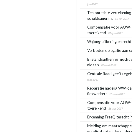
jun-2017
Ten onrechte verrekening 
schuldsanering
15-jun-2017
Compensatie voor AOW-gat
toereikend
01-jun-2017
Wajong-uitkering en recht
Verboden delegatie aan c
Bijstandsuitkering mocht
niqaab
09-mei-2017
Centrale Raad geeft regel
mei-2017
Reparatie nadelig WW-dagl
flexwerkers
01-mei-2017
Compensatie voor AOW-ga
toereikend
26-apr-2017
Erkenning FresQ terecht 
Melding om maatschappeli
verplicht tot nader onder