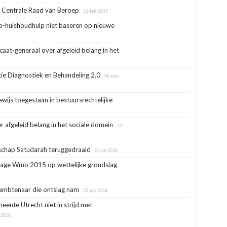
p Centrale Raad van Beroep
11-feb-2019
huishoudhulp niet baseren op nieuwe
aat-generaal over afgeleid belang in het
ie Diagnostiek en Behandeling 2.0
06-nov-
ewijs toegestaan in bestuursrechtelijke
r afgeleid belang in het sociale domein
12-
schap Satudarah teruggedraaid
05-jul-2018
rage Wmo 2015 op wettelijke grondslag
pambtenaar die ontslag nam
20-jun-2018
nte Utrecht niet in strijd met
-2018