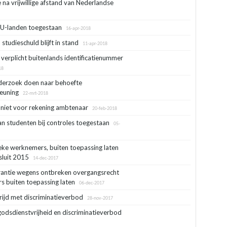
e na vrijwillige afstand van Nederlandse
EU-landen toegestaan
16-apr-2018
studieschuld blijft in stand
11-apr-2018
 verplicht buitenlands identificatienummer
18
erzoek doen naar behoefte
euning
22-mrt-2018
niet voor rekening ambtenaar
20-feb-2018
n studenten bij controles toegestaan
05-
ke werknemers, buiten toepassing laten
esluit 2015
14-dec-2017
rantie wegens ontbreken overgangsrecht
s buiten toepassing laten
06-dec-2017
strijd met discriminatieverbod
28-nov-2017
odsdienstvrijheid en discriminatieverbod