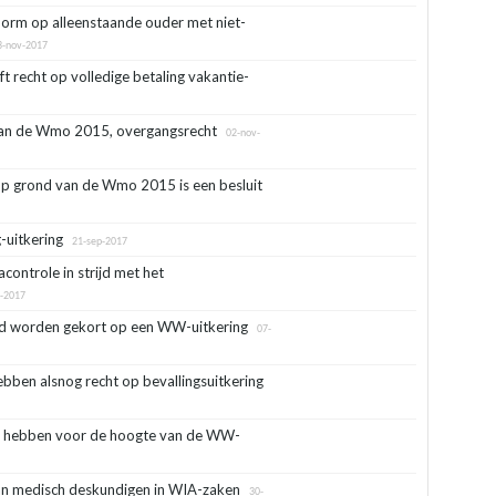
orm op alleenstaande ouder met niet-
-nov-2017
 recht op volledige betaling vakantie-
van de Wmo 2015, overgangsrecht
02-nov-
op grond van de Wmo 2015 is een besluit
-uitkering
21-sep-2017
acontrole in strijd met het
-2017
ijd worden gekort op een WW-uitkering
07-
bben alsnog recht op bevallingsuitkering
n hebben voor de hoogte van de WW-
van medisch deskundigen in WIA-zaken
30-