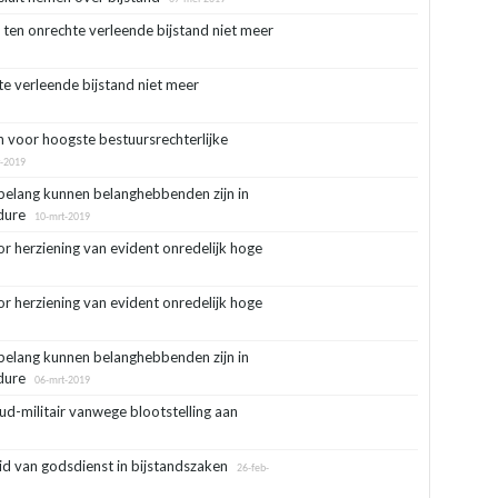
en onrechte verleende bijstand niet meer
e verleende bijstand niet meer
 voor hoogste bestuursrechterlijke
-2019
belang kunnen belanghebbenden zijn in
dure
10-mrt-2019
or herziening van evident onredelijk hoge
or herziening van evident onredelijk hoge
belang kunnen belanghebbenden zijn in
dure
06-mrt-2019
d-militair vanwege blootstelling aan
id van godsdienst in bijstandszaken
26-feb-