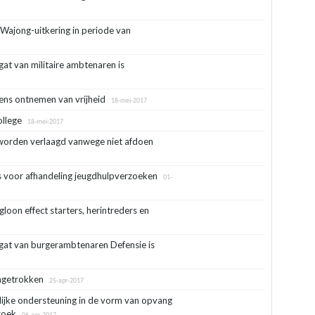
Wajong-uitkering in periode van
 van militaire ambtenaren is
ens ontnemen van vrijheid
18-mei-2017
ollege
18-mei-2017
 worden verlaagd vanwege niet afdoen
s voor afhandeling jeugdhulpverzoeken
01-
oon effect starters, herintreders en
t van burgerambtenaren Defensie is
ingetrokken
25-apr-2017
jke ondersteuning in de vorm van opvang
zoek