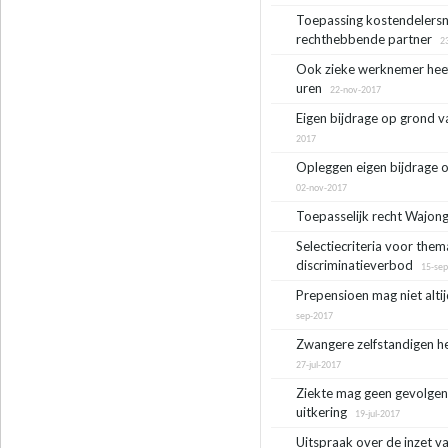
Toepassing kostendelersn
rechthebbende partner
23
Ook zieke werknemer heeft
uren
22-nov-2017
Eigen bijdrage op grond 
2017
Opleggen eigen bijdrage 
02-nov-2017
Toepasselijk recht Wajong
Selectiecriteria voor them
discriminatieverbod
15-sep
Prepensioen mag niet alt
sep-2017
Zwangere zelfstandigen he
27-jul-2017
Ziekte mag geen gevolge
uitkering
19-jul-2017
Uitspraak over de inzet 