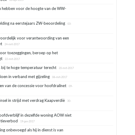
06-apr-2017
n hebben voor de hoogte van de WW-
elding na eerstejaars ZW-beoordeling
03-
oordelijk voor verantwoording van een
et
24-mrt-2017
oor toezeggingen, beroep op het
gt
22-mrt-2017
 bij te hoge temperatuur terecht
20-mrt-2017
en in verband met gijzeling
06-mrt-2017
en van de concessie voor hoofdrailnet
09-
sel in strijd met verdrag Kaapverdië
30-
hoofdverblijf in dezelfde woning AOW niet
natieverbod
19-jan-2017
ing onbevoegd als hij in dienst is van