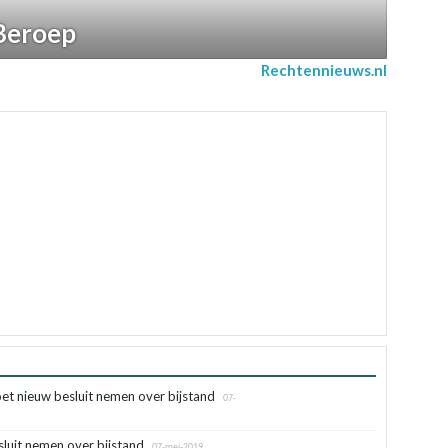
Beroep
Rechtennieuws.nl
 nieuw besluit nemen over bijstand
07-
uit nemen over bijstand
07-mei-2019