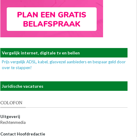
Vergelijk internet, digitale tv en bellen
Prijs vergelijk ADSL, kabel, glasvezel aanbieders en bespaar geld door
over te stappen!
Juridische vacatures
COLOFON
Uitgeverij
Rechtenmedia
Contact Hoofdredactie