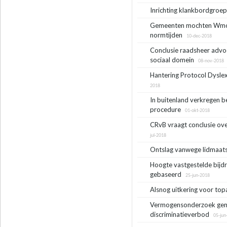
Inrichting klankbordgroe
Gemeenten mochten Wmo-
normtijden
10-dec-2018
Conclusie raadsheer advoc
sociaal domein
08-nov-2018
Hantering Protocol Dyslex
2018
In buitenland verkregen b
procedure
01-okt-2018
CRvB vraagt conclusie ove
jul-2018
Ontslag vanwege lidmaat
Hoogte vastgestelde bijd
gebaseerd
25-jun-2018
Alsnog uitkering voor to
Vermogensonderzoek gemee
discriminatieverbod
05-jun