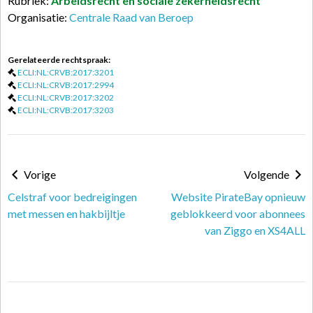
Rubriek:
Arbeidsrecht en sociale zekerheidsrecht
Organisatie:
Centrale Raad van Beroep
Gerelateerde rechtspraak:
ECLI:NL:CRVB:2017:3201
ECLI:NL:CRVB:2017:2994
ECLI:NL:CRVB:2017:3202
ECLI:NL:CRVB:2017:3203
Vorige
Volgende
Celstraf voor bedreigingen
Website PirateBay opnieuw
met messen en hakbijltje
geblokkeerd voor abonnees
van Ziggo en XS4ALL