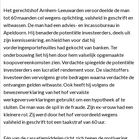
Het gerechtshof Arnhem-Leeuwarden veroordeelde de man
tot 60 maanden cel wegens oplichting, valsheid in geschrift en
witwassen. De man had een advies- en incassobureau in
Apeldoorn. Hij benaderde potentiële investeerders, deels uit
zijn kennissenkring, en hield hen voor dat hij
vorderingenportefeuilles had gekocht van banken. Ter
onderbouwing liet hij hen door hem valselijk opgemaakte
koopovereenkomsten zien. Verdachte spiegelde de potentiële
investeerders een lucratief rendement voor. De slachtoffers
investeerden vervolgens grote bedragen waarna verdachte de
ontvangen gelden witwaste. Ook heeft hij volgens de
bewezenverklaring van het hof vervalste
werkgeversverklaringen gebruikt om een hypotheek af te
sluiten. De man was de spil in de fraude. Zijn ex-vrouw had een
kleinere rol. Zij werd door het hof veroordeeld wegens
valsheid in geschrift tot een taakstraf van 60 uur.
Eén van de cassatiemiddelen richt zich tegen de motivering