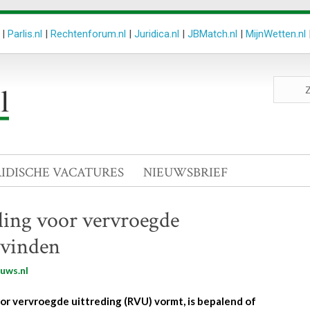
|
Parlis.nl
|
Rechtenforum.nl
|
Juridica.nl
|
JBMatch.nl
|
MijnWetten.nl
Zoeken
site
RIDISCHE VACATURES
NIEUWSBRIEF
ling voor vervroegde
tsvinden
uws.nl
oor vervroegde uittreding (RVU) vormt, is bepalend of