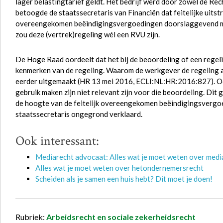
lager belastingtarief geldt. Het bedrijf werd door zowel de Recht
betoogde de staatssecretaris van Financiën dat feitelijke uits
overeengekomen beëindigingsvergoedingen doorslaggevend moe
zou deze (vertrek)regeling wél een RVU zijn.
De Hoge Raad oordeelt dat het bij de beoordeling of een rege
kenmerken van de regeling. Waarom de werkgever de regeling aa
eerder uitgemaakt (HR 13 mei 2016, ECLI:NL:HR:2016:827). O
gebruik maken zijn niet relevant zijn voor die beoordeling. Dit
de hoogte van de feitelijk overeengekomen beëindigingsvergo
staatssecretaris ongegrond verklaard.
Ook interessant:
Mediarecht advocaat: Alles wat je moet weten over media
Alles wat je moet weten over hetondernemersrecht
Scheiden als je samen een huis hebt? Dit moet je doen!
Rubriek:
Arbeidsrecht en sociale zekerheidsrecht