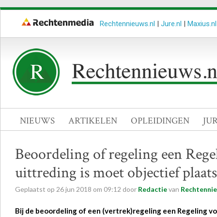
Rechtennieuws.nl
|
Jure.nl
|
Maxius.nl
NIEUWS
ARTIKELEN
OPLEIDINGEN
JU
Beoordeling of regeling een Rege
uittreding is moet objectief plaa
Geplaatst op
26
jun
2018
om
09:12
door
Redactie
van
Rechtennie
Bij de beoordeling of een (vertrek)regeling een Regeling v