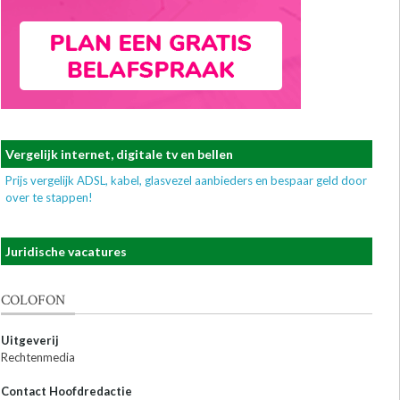
Vergelijk internet, digitale tv en bellen
Prijs vergelijk ADSL, kabel, glasvezel aanbieders en bespaar geld door
over te stappen!
Juridische vacatures
COLOFON
Uitgeverij
Rechtenmedia
Contact Hoofdredactie