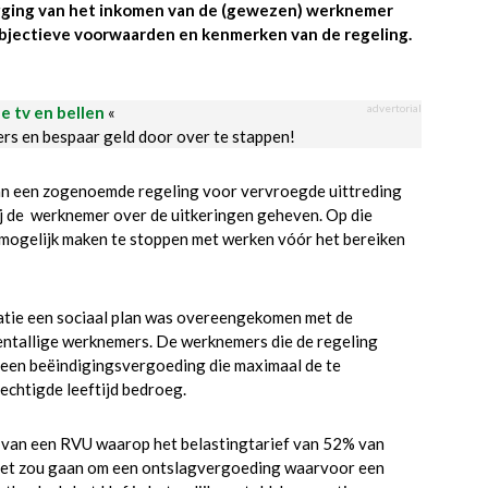
ugging van het inkomen van de (gewezen) werknemer
objectieve voorwaarden en kenmerken van de regeling.
advertorial
le tv en bellen
«
ders en bespaar geld door over te stappen!
van een zogenoemde regeling voor vervroegde uittreding
j de werknemer over de uitkeringen geheven. Op die
 mogelijk maken te stoppen met werken vóór het bereiken
satie een sociaal plan was overeengekomen met de
entallige werknemers. De werknemers die de regeling
 een beëindigingsvergoeding die maximaal de te
chtigde leeftijd bedroeg.
 van een RVU waarop het belastingtarief van 52% van
 het zou gaan om een ontslagvergoeding waarvoor een