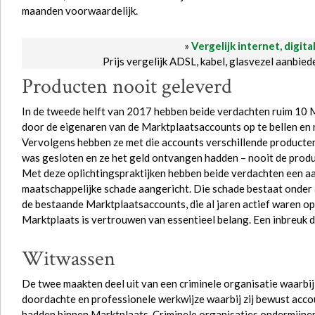
maanden voorwaardelijk.
»
Vergelijk internet, digita
Prijs vergelijk ADSL, kabel, glasvezel aanbie
Producten nooit geleverd
In de tweede helft van 2017 hebben beide verdachten ruim 10 
door de eigenaren van de Marktplaatsaccounts op te bellen en
Vervolgens hebben ze met die accounts verschillende product
was gesloten en ze het geld ontvangen hadden – nooit de produc
Met deze oplichtingspraktijken hebben beide verdachten een aa
maatschappelijke schade aangericht. Die schade bestaat onder 
de bestaande Marktplaatsaccounts, die al jaren actief waren o
Marktplaats is vertrouwen van essentieel belang. Een inbreuk 
Witwassen
De twee maakten deel uit van een criminele organisatie waarbij
doordachte en professionele werkwijze waarbij zij bewust acco
hadden binnen Marktplaats. Criminele organisaties ondermijne