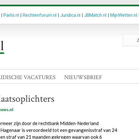
|
Parlis.nl
|
Rechtenforum.nl
|
Juridica.nl
|
JBMatch.nl
|
MijnWetten.nl
Zoeken
site
RIDISCHE VACATURES
NIEUWSBRIEF
aatsoplichters
uws.nl
ermeer zijn door de rechtbank Midden-Nederland
 Hagenaar is veroordeeld tot een gevangenisstraf van 24
een straf van 21 maanden gekregen waarvan ook 6