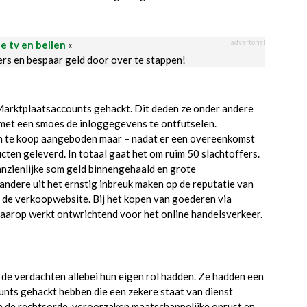
advertorial
le tv en bellen
«
ders en bespaar geld door over te stappen!
Marktplaatsaccounts gehackt. Dit deden ze onder andere
 met een smoes de inloggegevens te ontfutselen.
en te koop aangeboden maar – nadat er een overeenkomst
ten geleverd. In totaal gaat het om ruim 50 slachtoffers.
nzienlijke som geld binnengehaald en grote
andere uit het ernstig inbreuk maken op de reputatie van
p de verkoopwebsite. Bij het kopen van goederen via
daarop werkt ontwrichtend voor het online handelsverkeer.
 de verdachten allebei hun eigen rol hadden. Ze hadden een
unts gehackt hebben die een zekere staat van dienst
n de rechtsorde, veroorzaken maatschappelijke onrust en