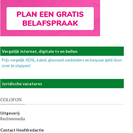
Vergelijk internet, digitale tv en bellen
Prijs vergelijk ADSL, kabel, glasvezel aanbieders en bespaar geld door
over te stappen!
Juridische vacatures
COLOFON
Uitgeverij
Rechtenmedia
Contact Hoofdredactie