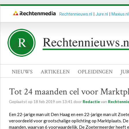
Rechtennieuws.nl
|
Jure.nl
|
Maxius.nl
NIEUWS
ARTIKELEN
OPLEIDINGEN
JU
Tot 24 maanden cel voor Marktpl
Geplaatst op
18
feb
2019
om
13:41
door
Redactie
van
Rechtennie
Een 22-jarige man uit Den Haag en een 22-jarige man uit Zoet
veroordeeld voor grootschalige oplichting op Marktplaats. De
maanden, waarvan 6 voorwaardelijk. De Zoetermeerder heeft 