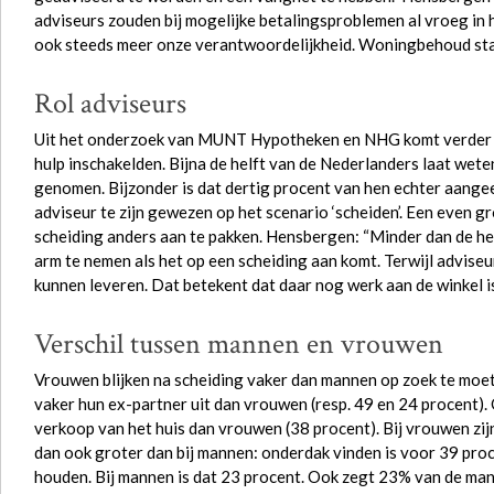
adviseurs zouden bij mogelijke betalingsproblemen al vroeg in
ook steeds meer onze verantwoordelijkheid. Woningbehoud staa
Rol adviseurs
Uit het onderzoek van MUNT Hypotheken en NHG komt verder n
hulp inschakelden. Bijna de helft van de Nederlanders laat wet
genomen. Bijzonder is dat dertig procent van hen echter aangee
adviseur te zijn gewezen op het scenario ‘scheiden’. Een even g
scheiding anders aan te pakken. Hensbergen: “Minder dan de he
arm te nemen als het op een scheiding aan komt. Terwijl adviseur
kunnen leveren. Dat betekent dat daar nog werk aan de winkel is
Verschil tussen mannen en vrouwen
Vrouwen blijken na scheiding vaker dan mannen op zoek te moet
vaker hun ex-partner uit dan vrouwen (resp. 49 en 24 procent)
verkoop van het huis dan vrouwen (38 procent). Bij vrouwen zi
dan ook groter dan bij mannen: onderdak vinden is voor 39 pro
houden. Bij mannen is dat 23 procent. Ook zegt 23% van de mann