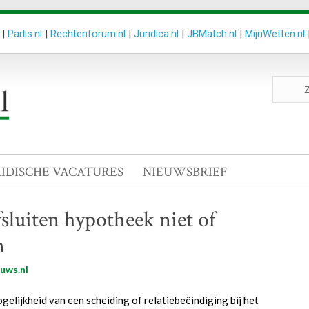
|
Parlis.nl
|
Rechtenforum.nl
|
Juridica.nl
|
JBMatch.nl
|
MijnWetten.nl
Zoeken
site
RIDISCHE VACATURES
NIEUWSBRIEF
luiten hypotheek niet of
n
uws.nl
lijkheid van een scheiding of relatiebeëindiging bij het