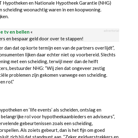
UNT Hypotheken en Nationale Hypotheek Garantie (NHG)
un scheiding woonachtig waren in een koopwoning.
jken.
advertorial
le tv en bellen
«
ders en bespaar geld door over te stappen!
r dan dat op korte termijn een van de partners overlijdt”,
sumenten lijken daar echter niet op voorbereid. Slechts
ning met een scheiding, terwijl meer dan de helft
uters, bestuurder NHG: “Wij zien dat ongeveer zestig
ciële problemen zijn gekomen vanwege een scheiding.
n rol.”
theken en ‘life events’ als scheiden, ontslag en
n belangrijke rol voor hypotheekaanbieders en adviseurs”,
ervelende gebeurtenissen zoals een scheiding,
rspellen. Als zoiets gebeurt, dan is het fijn om goed
uit zich bij dat standpunt aan. “Zeker geldverstrekkers en