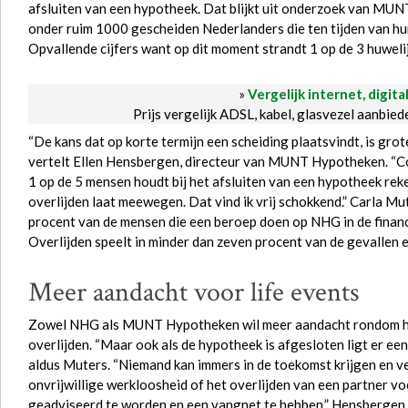
afsluiten van een hypotheek. Dat blijkt uit onderzoek van M
onder ruim 1000 gescheiden Nederlanders die ten tijden van h
Opvallende cijfers want op dit moment strandt 1 op de 3 huweli
»
Vergelijk internet, digita
Prijs vergelijk ADSL, kabel, glasvezel aanbie
“De kans dat op korte termijn een scheiding plaatsvindt, is grote
vertelt Ellen Hensbergen, directeur van MUNT Hypotheken. “Con
1 op de 5 mensen houdt bij het afsluiten van een hypotheek reke
overlijden laat meewegen. Dat vind ik vrij schokkend.” Carla M
procent van de mensen die een beroep doen op NHG in de finan
Overlijden speelt in minder dan zeven procent van de gevallen ee
Meer aandacht voor life events
Zowel NHG als MUNT Hypotheken wil meer aandacht rondom hypo
overlijden. “Maar ook als de hypotheek is afgesloten ligt er ee
aldus Muters. “Niemand kan immers in de toekomst krijgen en v
onvrijwillige werkloosheid of het overlijden van een partner voo
geadviseerd te worden en een vangnet te hebben.” Hensbergen sl