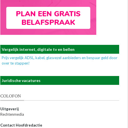
Vergelijk internet, digitale tv en bellen
Prijs vergelijk ADSL, kabel, glasvezel aanbieders en bespaar geld door
over te stappen!
Juridische vacatures
COLOFON
Uitgeverij
Rechtenmedia
Contact Hoofdredactie