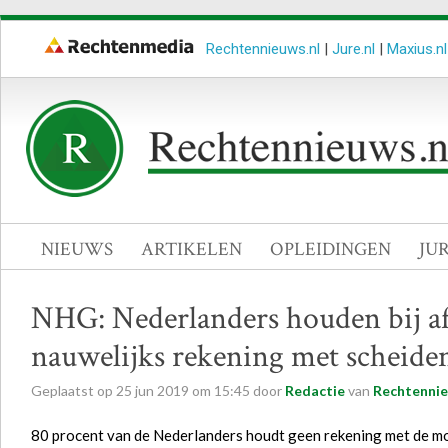
Rechtennieuws.nl
|
Jure.nl
|
Maxius.nl
NIEUWS
ARTIKELEN
OPLEIDINGEN
JU
NHG: Nederlanders houden bij afs
nauwelijks rekening met scheide
Geplaatst op
25
jun
2019
om
15:45
door
Redactie
van
Rechtennie
80 procent van de Nederlanders houdt geen rekening met de moge