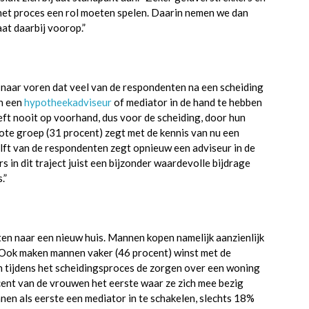
 het proces een rol moeten spelen. Daarin nemen we dan
t daarbij voorop.”
aar voren dat veel van de respondenten na een scheiding
en een
hypotheekadviseur
of mediator in de hand te hebben
ft nooit op voorhand, dus voor de scheiding, door hun
rote groep (31 procent) zegt met de kennis van nu een
lft van de respondenten zegt opnieuw een adviseur in de
s in dit traject juist een bijzonder waardevolle bijdrage
.”
en naar een nieuw huis. Mannen kopen namelijk aanzienlijk
. Ook maken mannen vaker (46 procent) winst met de
jn tijdens het scheidingsproces de zorgen over een woning
cent van de vrouwen het eerste waar ze zich mee bezig
en als eerste een mediator in te schakelen, slechts 18%