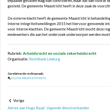
bepaalde gevallen mag/kan controleren, maar dat dan vooraf d
gesteld. De gemeente Maastricht heeft in deze zaak de voorzit
De externe klacht heeft de gemeente Maastricht in behandelin
Interne Integriteitsmeldingen 2015 het hiervoor genoemde inte
voor interne klachten. De gemeente Maastricht mocht deze rege
medewerkers die aan het onderzoek onderworpen werden moe
Rubriek:
Arbeidsrecht en sociale zekerheidsrecht
Organisatie:
Rechtbank Limburg
Gerelateerde rechtspraak:
ECLI:NL:RBLIM:2019:8373
Vorige
Advies aan Hoge Raad: ‘slapende dienstverbanden