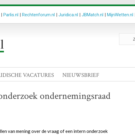
|
Parlis.nl
|
Rechtenforum.nl
|
Juridica.nl
|
JBMatch.nl
|
MijnWetten.nl
Zoeken
site
RIDISCHE VACATURES
NIEUWSBRIEF
 onderzoek ondernemingsraad
len van mening over de vraag of een intern onderzoek