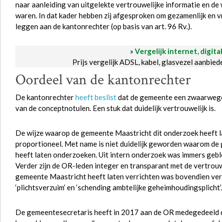
naar aanleiding van uitgelekte vertrouwelijke informatie en de
waren. In dat kader hebben zij afgesproken om gezamenlijk en v
leggen aan de kantonrechter (op basis van art. 96 Rv.).
»
Vergelijk internet, digita
Prijs vergelijk ADSL, kabel, glasvezel aanbie
Oordeel van de kantonrechter
De kantonrechter
heeft beslist
dat de gemeente een zwaarwege
van de conceptnotulen. Een stuk dat duidelijk vertrouwelijk is.
De wijze waarop de gemeente Maastricht dit onderzoek heeft la
proportioneel. Met name is niet duidelijk geworden waarom de
heeft laten onderzoeken. Uit intern onderzoek was immers geble
Verder zijn de OR-leden integer en transparant met de vertrou
gemeente Maastricht heeft laten verrichten was bovendien verre
‘plichtsverzuim’ en ‘schending ambtelijke geheimhoudingsplicht’.
De gemeentesecretaris heeft in 2017 aan de OR medegedeeld d