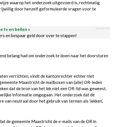
 wijze waarop het onderzoek uitgevoerd is, rechtmatig
rijwillig door henzelf geformuleerde vragen voor te
advertorial
le tv en bellen
«
ders en bespaar geld door over te stappen!
nd belang had om onderzoek te doen naar het doorsturen
ten verrichten, vindt de kantonrechter echter niet
 gemeente Maastricht de mailboxen van (alle) OR-leden
ken dat de bron van het lek niet een OR-lid was geweest.
welijke informatie omgegaan. Het onderzoek dat de
 van neutraal door het gebruik van termen als ‘lekken’,
at de gemeente Maastricht de e-mails van de OR in