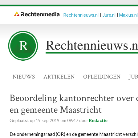
Rechtennieuws.nl
|
Jure.nl
|
Maxius.nl
NIEUWS
ARTIKELEN
OPLEIDINGEN
JU
Beoordeling kantonrechter over
en gemeente Maastricht
Geplaatst op
19
sep
2019
om
09:47
door
Redactie
De ondernemingsraad (OR) en de gemeente Maastricht verschil