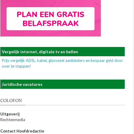
Vergelijk internet, digitale tv en bellen
Prijs vergelijk ADSL, kabel, glasvezel aanbieders en bespaar geld door
over te stappen!
Juridische vacatures
COLOFON
Uitgeverij
Rechtenmedia
Contact Hoofdredactie