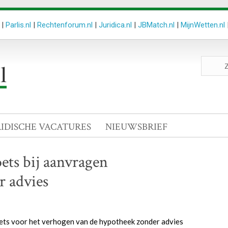
|
Parlis.nl
|
Rechtenforum.nl
|
Juridica.nl
|
JBMatch.nl
|
MijnWetten.nl
Zoeken
site
RIDISCHE VACATURES
NIEUWSBRIEF
ets bij aanvragen
 advies
toets voor het verhogen van de hypotheek zonder advies