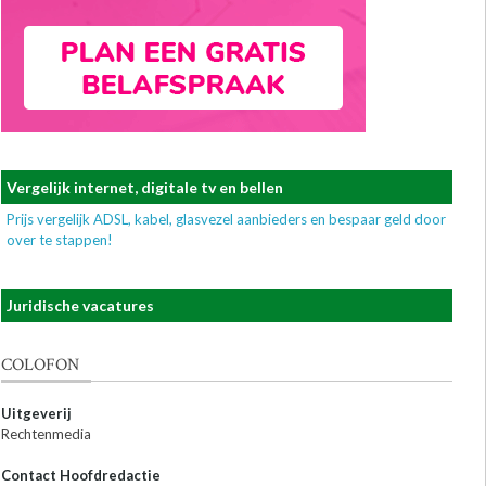
Vergelijk internet, digitale tv en bellen
Prijs vergelijk ADSL, kabel, glasvezel aanbieders en bespaar geld door
over te stappen!
Juridische vacatures
COLOFON
Uitgeverij
Rechtenmedia
Contact Hoofdredactie