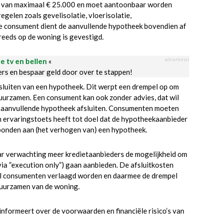
g van maximaal € 25.000 en moet aantoonbaar worden
elen zoals gevelisolatie, vloerisolatie,
e consument dient de aanvullende hypotheek bovendien af
e reeds op de woning is gevestigd.
advertorial
le tv en bellen
«
ders en bespaar geld door over te stappen!
luiten van een hypotheek. Dit werpt een drempel op om
uurzamen. Een consument kan ook zonder advies, dat wil
en aanvullende hypotheek afsluiten. Consumenten moeten
en ervaringstoets heeft tot doel dat de hypotheekaanbieder
rbonden aan (het verhogen van) een hypotheek.
aar verwachting meer kredietaanbieders de mogelijkheid om
a “execution only”) gaan aanbieden. De afsluitkosten
el consumenten verlaagd worden en daarmee de drempel
uurzamen van de woning.
informeert over de voorwaarden en financiële risico’s van