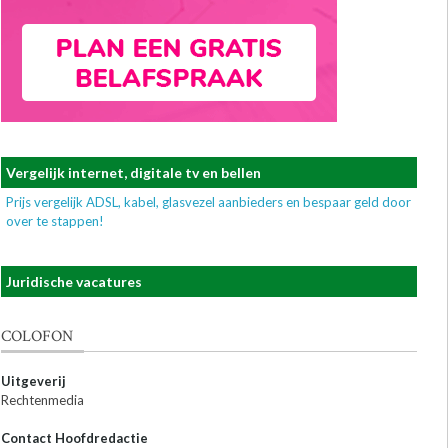
Vergelijk internet, digitale tv en bellen
Prijs vergelijk ADSL, kabel, glasvezel aanbieders en bespaar geld door
over te stappen!
Juridische vacatures
COLOFON
Uitgeverij
Rechtenmedia
Contact Hoofdredactie