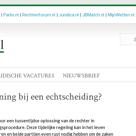
|
Parlis.nl
|
Rechtenforum.nl
|
Juridica.nl
|
JBMatch.nl
|
MijnWetten.nl
Zoeken
site
RIDISCHE VACATURES
NIEUWSBRIEF
ing bij een echtscheiding?
or een tussentijdse oplossing van de rechter in
sprocedure. Deze tijdelijke regeling kan in het leven
ren en beide partijen even rust nodig hebben om de zaken