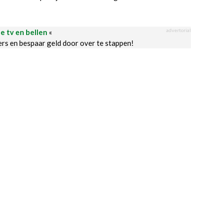
advertorial
le tv en bellen
«
ders en bespaar geld door over te stappen!