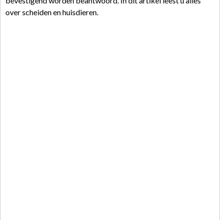
bevestigend worden beantwoord. In dit artikel leest u alles
over scheiden en huisdieren.