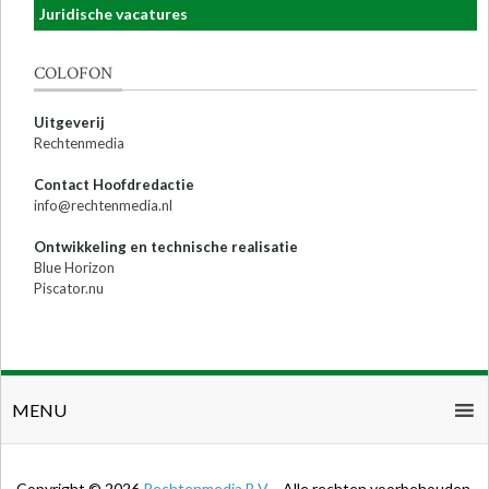
Juridische vacatures
COLOFON
Uitgeverij
Rechtenmedia
Contact Hoofdredactie
info@rechtenmedia.nl
Ontwikkeling en technische realisatie
Blue Horizon
Piscator.nu
MENU
Copyright © 2026
Rechtenmedia B.V.
- Alle rechten voorbehouden.