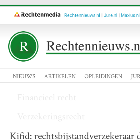
Rechtennieuws.nl
|
Jure.nl
|
Maxius.nl
NIEUWS
ARTIKELEN
OPLEIDINGEN
JU
Financieel recht
Verzekeringsrecht
Kifid: rechtsbijstandverzekeraar