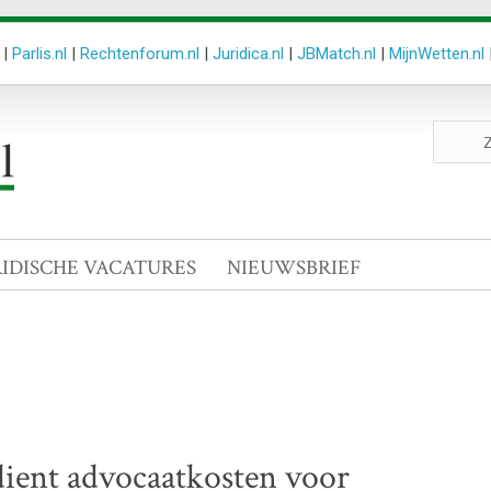
|
Parlis.nl
|
Rechtenforum.nl
|
Juridica.nl
|
JBMatch.nl
|
MijnWetten.nl
Zoeken
site
RIDISCHE VACATURES
NIEUWSBRIEF
 dient advocaatkosten voor