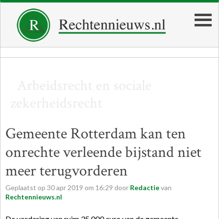
Arbeidsrecht en sociale
zekerheidsrecht
Gemeente Rotterdam kan ten
onrechte verleende bijstand niet
meer terugvorderen
Geplaatst op
30
apr
2019
om
16:29
door
Redactie
van
Rechtennieuws.nl
De vordering van ruim 35.000 euro van de gemeente