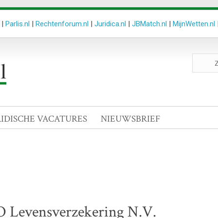
|
Parlis.nl
|
Rechtenforum.nl
|
Juridica.nl
|
JBMatch.nl
|
MijnWetten.nl
Zoeken
site
RIDISCHE VACATURES
NIEUWSBRIEF
Levensverzekering N.V.