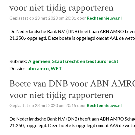
voor niet tijdig rapporteren
Geplaatst op
23
mrt
2020
om
20:31
door
Rechtennieuws.nl
De Nederlandsche Bank N.V. (DNB) heeft aan ABN AMRO Levens
21.250,- opgelegd. Deze boete is opgelegd omdat AAL de wette
Rubriek:
Algemeen
,
Staatsrecht en bestuursrecht
Dossier:
abn amro
,
WFT
Boete van DNB voor ABN AMRO 
voor niet tijdig rapporteren
Geplaatst op
23
mrt
2020
om
20:15
door
Rechtennieuws.nl
De Nederlandsche Bank N.V. (DNB) heeft aan ABN AMRO Schade
21.250,- opgelegd. Deze boete is opgelegd omdat AAS de wette