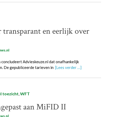
transparant en eerlijk over
ws.nl
 concludeert Advieskeuze.nl dat onafhankelijk
en. De gepubliceerde tarieven in
[Lees verder …]
l toezicht
,
WFT
ngepast aan MiFID II
ws.nl