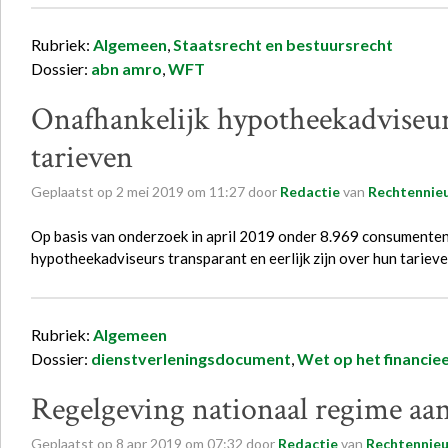
Rubriek:
Algemeen
,
Staatsrecht en bestuursrecht
Dossier:
abn amro
,
WFT
Onafhankelijk hypotheekadviseur 
tarieven
Geplaatst op
2
mei
2019
om
11:27
door
Redactie
van
Rechtennieu
Op basis van onderzoek in april 2019 onder 8.969 consumenten
hypotheekadviseurs transparant en eerlijk zijn over hun tariev
Rubriek:
Algemeen
Dossier:
dienstverleningsdocument
,
Wet op het financiee
Regelgeving nationaal regime aa
Geplaatst op
8
apr
2019
om
07:32
door
Redactie
van
Rechtennieu