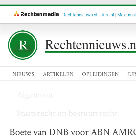
Rechtennieuws.nl
|
Jure.nl
|
Maxius.nl
NIEUWS
ARTIKELEN
OPLEIDINGEN
JU
Algemeen
Staatsrecht en bestuursrecht
Boete van DNB voor ABN AMRO 