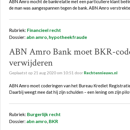
ABN Amro mocht de bankrelatie met een particuliere klant beëin
de man was aangespannen tegen de bank. ABN Amro verstrekt
Rubriek:
Financieel recht
Dossier:
abn amro
,
hypotheekfraude
ABN Amro Bank moet BKR-coderi
verwijderen
Geplaatst op
21
aug
2020
om
10:51
door
Rechtennieuws.nl
ABN Amro moet coderingen van het Bureau Krediet Registratie
Daarbij weegt mee dat hij zijn schulden – een lening om zijn pi
Rubriek:
Burgerlijk recht
Dossier:
abn amro
,
BKR