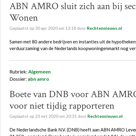
ABN AMRO sluit zich aan bij sec
Wonen
Geplaatst op
30
apr
2020
om
13:18
door
Rechtennieuws.nl
Samen met 80 andere bedrijven en instanties uit de hypothek
verduurzaming van de Nederlands koopwoningenmarkt nog verd
Rubriek:
Algemeen
Dossier:
abn amro
Boete van DNB voor ABN AMRO 
voor niet tijdig rapporteren
Geplaatst op
23
mrt
2020
om
20:31
door
Rechtennieuws.nl
De Nederlandsche Bank N.V. (DNB) heeft aan ABN AMRO Levens