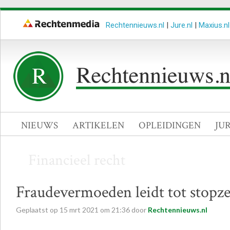
Rechtennieuws.nl
|
Jure.nl
|
Maxius.nl
NIEUWS
ARTIKELEN
OPLEIDINGEN
JU
Financieel recht
Fraudevermoeden leidt tot stopz
Geplaatst op
15
mrt
2021
om
21:36
door
Rechtennieuws.nl