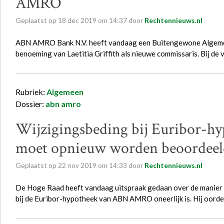
AMRO
Geplaatst op
18
dec
2019
om
14:37
door
Rechtennieuws.nl
ABN AMRO Bank N.V. heeft vandaag een Buitengewone Algeme
benoeming van Laetitia Griffith als nieuwe commissaris. Bij d
Rubriek:
Algemeen
Dossier:
abn amro
Wijzigingsbeding bij Euribor
moet opnieuw worden beoordeel
Geplaatst op
22
nov
2019
om
14:33
door
Rechtennieuws.nl
De Hoge Raad heeft vandaag uitspraak gedaan over de manier
bij de Euribor-hypotheek van ABN AMRO oneerlijk is. Hij oord