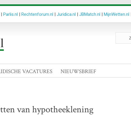
|
Parlis.nl
|
Rechtenforum.nl
|
Juridica.nl
|
JBMatch.nl
|
MijnWetten.nl
Zoeken
site
RIDISCHE VACATURES
NIEUWSBRIEF
etten van hypotheeklening