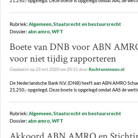
21.250,- opgelegd. Deze boete is opgelegd omdat AAL de wette
Rubriek:
Algemeen
,
Staatsrecht en bestuursrecht
Dossier:
abn amro
,
WFT
Boete van DNB voor ABN AMRO 
voor niet tijdig rapporteren
Geplaatst op
23
mrt
2020
om
20:15
door
Rechtennieuws.nl
De Nederlandsche Bank N.V. (DNB) heeft aan ABN AMRO Schade
21.250,- opgelegd. Deze boete is opgelegd omdat AAS de wette
Rubriek:
Algemeen
,
Staatsrecht en bestuursrecht
Dossier:
abn amro
,
WFT
Akkoord ABN AMRO en Stichting