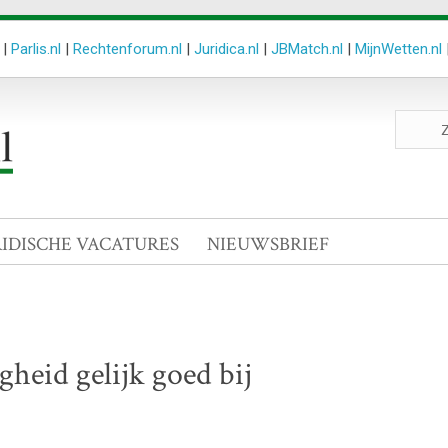
|
Parlis.nl
|
Rechtenforum.nl
|
Juridica.nl
|
JBMatch.nl
|
MijnWetten.nl
Zoeken
site
RIDISCHE VACATURES
NIEUWSBRIEF
heid gelijk goed bij