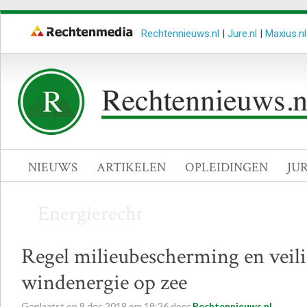
Rechtennieuws.nl
|
Jure.nl
|
Maxius.nl
NIEUWS
ARTIKELEN
OPLEIDINGEN
JU
Energierecht
Regel milieubescherming en veilig
windenergie op zee
Geplaatst op
8
dec
2019
om
18:26
door
Rechtennieuws.nl