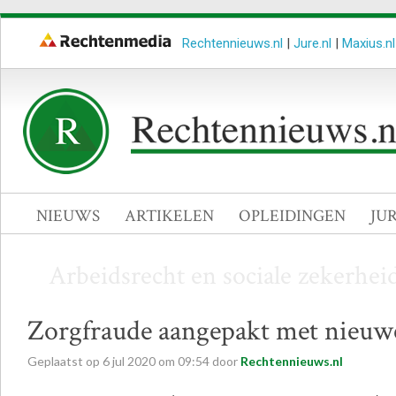
Rechtennieuws.nl
|
Jure.nl
|
Maxius.nl
NIEUWS
ARTIKELEN
OPLEIDINGEN
JU
Arbeidsrecht en sociale zekerhei
Zorgfraude aangepakt met nieuw
Geplaatst op
6
jul
2020
om
09:54
door
Rechtennieuws.nl