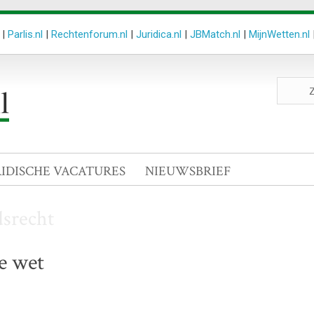
|
Parlis.nl
|
Rechtenforum.nl
|
Juridica.nl
|
JBMatch.nl
|
MijnWetten.nl
Zoeken
site
RIDISCHE VACATURES
NIEUWSBRIEF
dsrecht
e wet