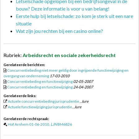
Letselschade opgelopen bij een bedrijfsongeval in de
bouw? Deze informatie is voor u van belang!
Eerste hulp bij letselschade: zo kom je sterk uit een nare
situatie
Wat zijn jou rechten bij een casino online?
Rubriek:
Arbeidsrecht en sociale zekerheidsrecht
Gerelateerde berichten:
Concurrentiebeding niet meer geldig door ingrijpende functiewijziging en
overgang van onderneming
17-03-2010
Concurrentiebeding en functiewijziging
02-05-2007
Concurrentiebeding en functiewijziging
24-04-2007
Gerelateerde links:
Actuele concurrentiebeding jurisprudentie
, Jure
Actuele functiewijziging jurisprudentie
, Jure
Gerelateerde rechtspraak:
Hof Arnhem 01-06-2010,
LJN
BM6826