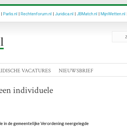
|
Parlis.nl
|
Rechtenforum.nl
|
Juridica.nl
|
JBMatch.nl
|
MijnWetten.nl
Zoeken
site
RIDISCHE VACATURES
NIEUWSBRIEF
een individuele
de in de gemeentelijke Verordening neergelegde