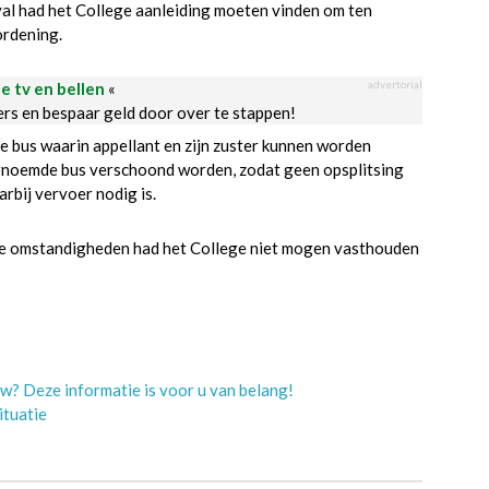
val had het College aanleiding moeten vinden om ten
ordening.
advertorial
le tv en bellen
«
ders en bespaar geld door over te stappen!
te bus waarin appellant en zijn zuster kunnen worden
ornoemde bus verschoond worden, zodat geen opsplitsing
arbij vervoer nodig is.
eze omstandigheden had het College niet mogen vasthouden
w? Deze informatie is voor u van belang!
ituatie