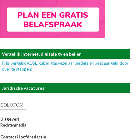
Vergelijk internet, digitale tv en bellen
Prijs vergelijk ADSL, kabel, glasvezel aanbieders en bespaar geld door
over te stappen!
Juridische vacatures
COLOFON
Uitgeverij
Rechtenmedia
Contact Hoofdredactie