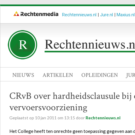
Rechtennieuws.nl
|
Jure.nl
|
Maxius.nl
NIEUWS
ARTIKELEN
OPLEIDINGEN
JU
CRvB over hardheidsclausule bij 
vervoersvoorziening
Geplaatst op
10
jan
2011
om
13:15
door
Rechtennieuws.nl
Het College heeft ten onrechte geen toepassing gegeven aan 