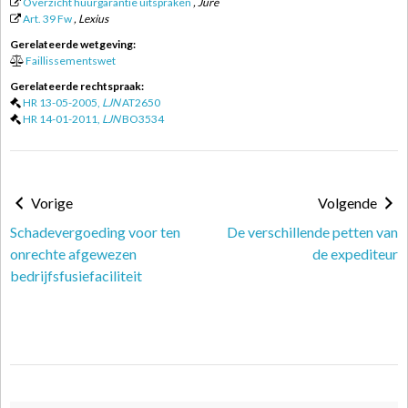
Overzicht huurgarantie uitspraken
, Jure
Art. 39 Fw
, Lexius
Gerelateerde wetgeving:
Faillissementswet
Gerelateerde rechtspraak:
HR 13-05-2005,
LJN
AT2650
HR 14-01-2011,
LJN
BO3534
Vorige
Volgende
Schadevergoeding voor ten
De verschillende petten van
onrechte afgewezen
de expediteur
bedrijfsfusiefaciliteit