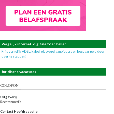
Vergelijk internet, digitale tv en bellen
Prijs vergelijk ADSL, kabel, glasvezel aanbieders en bespaar geld door
over te stappen!
Juridische vacatures
COLOFON
Uitgeverij
Rechtenmedia
Contact Hoofdredactie