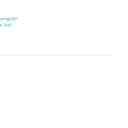
geregeld?
jk Toe?