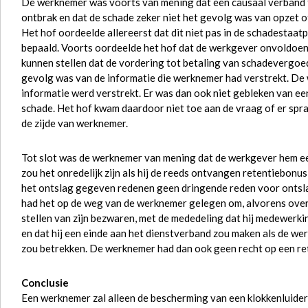
De werknemer was voorts van mening dat een causaal verband 
ontbrak en dat de schade zeker niet het gevolg was van opzet o
Het hof oordeelde allereerst dat dit niet pas in de schadestaa
bepaald. Voorts oordeelde het hof dat de werkgever onvoldoe
kunnen stellen dat de vordering tot betaling van schadevergoed
gevolg was van de informatie die werknemer had verstrekt. De w
informatie werd verstrekt. Er was dan ook niet gebleken van e
schade. Het hof kwam daardoor niet toe aan de vraag of er sp
de zijde van werknemer.
Tot slot was de werknemer van mening dat de werkgever hem e
zou het onredelijk zijn als hij de reeds ontvangen retentiebonu
het ontslag gegeven redenen geen dringende reden voor ontsla
had het op de weg van de werknemer gelegen om, alvorens over
stellen van zijn bezwaren, met de mededeling dat hij medewerk
en dat hij een einde aan het dienstverband zou maken als de w
zou betrekken. De werknemer had dan ook geen recht op een re
Conclusie
Een werknemer zal alleen de bescherming van een klokkenluider