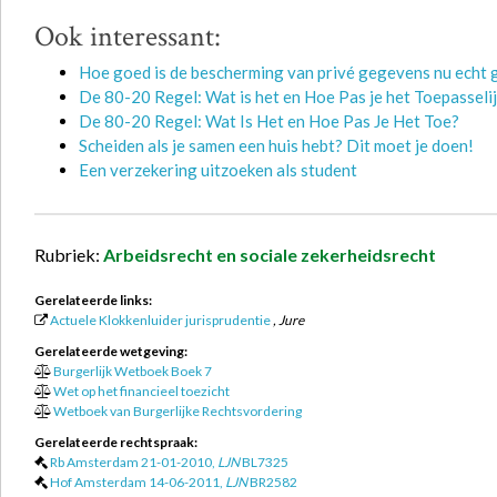
Ook interessant:
Hoe goed is de bescherming van privé gegevens nu echt 
De 80-20 Regel: Wat is het en Hoe Pas je het Toepasseli
De 80-20 Regel: Wat Is Het en Hoe Pas Je Het Toe?
Scheiden als je samen een huis hebt? Dit moet je doen!
Een verzekering uitzoeken als student
Rubriek:
Arbeidsrecht en sociale zekerheidsrecht
Gerelateerde links:
Actuele Klokkenluider jurisprudentie
, Jure
Gerelateerde wetgeving:
Burgerlijk Wetboek Boek 7
Wet op het financieel toezicht
Wetboek van Burgerlijke Rechtsvordering
Gerelateerde rechtspraak:
Rb Amsterdam 21-01-2010,
LJN
BL7325
Hof Amsterdam 14-06-2011,
LJN
BR2582