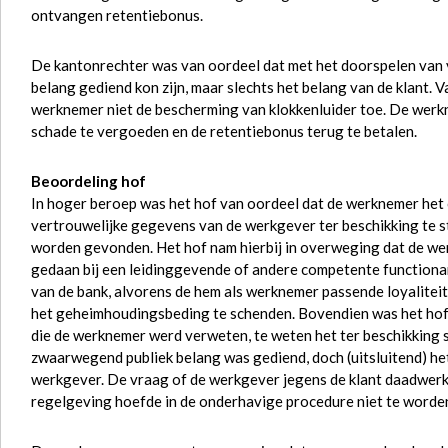
ontvangen retentiebonus.
De kantonrechter was van oordeel dat met het doorspelen van
belang gediend kon zijn, maar slechts het belang van de klant. 
werknemer niet de bescherming van klokkenluider toe. De werk
schade te vergoeden en de retentiebonus terug te betalen.
Beoordeling hof
In hoger beroep was het hof van oordeel dat de werknemer he
vertrouwelijke gegevens van de werkgever ter beschikking te s
worden gevonden. Het hof nam hierbij in overweging dat de we
gedaan bij een leidinggevende of andere competente functionaris
van de bank, alvorens de hem als werknemer passende loyaliteit
het geheimhoudingsbeding te schenden. Bovendien was het hof,
die de werknemer werd verweten, te weten het ter beschikking st
zwaarwegend publiek belang was gediend, doch (uitsluitend) het 
werkgever. De vraag of de werkgever jegens de klant daadwerke
regelgeving hoefde in de onderhavige procedure niet te worden