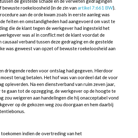
tussen de gestelde schade en de verweten gedragingen
f bewuste roekeloosheid (in de zin van
artikel 7:661 BW
).
tprocedure aan de orde kwam zoals in eerste aanleg was
nde feiten en omstandigheden had aangevoerd om vast te
ing die de klant tegen de werkgever had ingesteld het
erkgever was al in conflict met de klant voordat de
en causaal verband tussen deze gedraging en de gestelde
rake was geweest van opzet of bewuste roekeloosheid aan
en dringende reden voor ontslag had gegeven. Hierdoor
s moest terug betalen. Het hof was van oordeel dat de voor
g opleverden. Na een dienstverband van ruim zeven jaar,
 te gaan tot de opzegging, de werkgever op de hoogte te
ing zou weigeren aan handelingen die hij onacceptabel vond
erkgever op de gekozen weg zou doorgaan en hem daarbij
tentiebonus.
 toekomen indien de overtreding van het