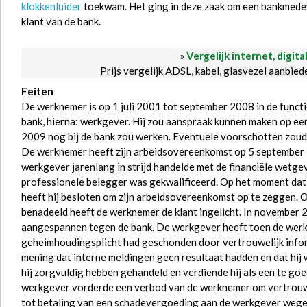
klokkenluider
toekwam. Het ging in deze zaak om een bankmedew
klant van de bank.
»
Vergelijk internet, digita
Prijs vergelijk ADSL, kabel, glasvezel aanbie
Feiten
De werknemer is op 1 juli 2001 tot september 2008 in de functi
bank, hierna: werkgever. Hij zou aanspraak kunnen maken op een 
2009 nog bij de bank zou werken. Eventuele voorschotten zoud
De werknemer heeft zijn arbeidsovereenkomst op 5 september
werkgever jarenlang in strijd handelde met de financiële wetgev
professionele belegger was gekwalificeerd. Op het moment dat
heeft hij besloten om zijn arbeidsovereenkomst op te zeggen.
benadeeld heeft de werknemer de klant ingelicht. In november 
aangespannen tegen de bank. De werkgever heeft toen de werkn
geheimhoudingsplicht had geschonden door vertrouwelijk infor
mening dat interne meldingen geen resultaat hadden en dat hi
hij zorgvuldig hebben gehandeld en verdiende hij als een te g
werkgever vorderde een verbod van de werknemer om vertrouwel
tot betaling van een schadevergoeding aan de werkgever wege