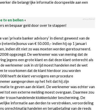
erker die belangrijke informatie doorspeelde aan een
advertorial
le tv en bellen
«
ders en bespaar geld door over te stappen!
e van ‘private banker advisory’ in dienst geweest van de
(retentie)bonus van € 50.000,– indien hij op 1 januari
en, indien dit niet zo was moeten worden geretourneerd.
 2008 opgezegd. De werknemer was van mening dat de
ing jegens een grote klant en dat deze klant onterecht als
 de werknemer ook in strijd moest handelen met de wet
 Om te voorkomen dat de klant hierdoor zou worden
2008 heeft de klant vervolgens een procedure
emer aangesproken op het feit dat hij zijn
matie te geven aan de klant. De werknemer was echter van
j wel tot een externe melding moest overgaan. Daarmee zou
oeder trouw handelende klokkenluider bescherming. De
ijke informatie aan derden te verstrekken, veroordeling
ns onrechtmatig handelen en terugbetaling van de reeds