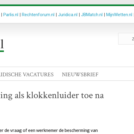
|
Parlis.nl
|
Rechtenforum.nl
|
Juridica.nl
|
JBMatch.nl
|
MijnWetten.nl
Zoeken
site
RIDISCHE VACATURES
NIEUWSBRIEF
g als klokkenluider toe na
ver de vraag of een werknemer de bescherming van