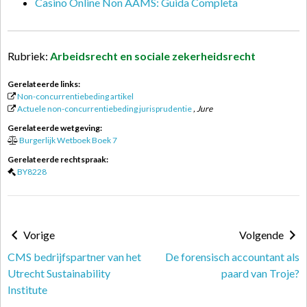
Casino Online Non AAMS: Guida Completa
Rubriek:
Arbeidsrecht en sociale zekerheidsrecht
Gerelateerde links:
Non-concurrentiebeding artikel
Actuele non-concurrentiebeding jurisprudentie
, Jure
Gerelateerde wetgeving:
Burgerlijk Wetboek Boek 7
Gerelateerde rechtspraak:
BY8228
Vorige
Volgende
CMS bedrijfspartner van het
De forensisch accountant als
Utrecht Sustainability
paard van Troje?
Institute