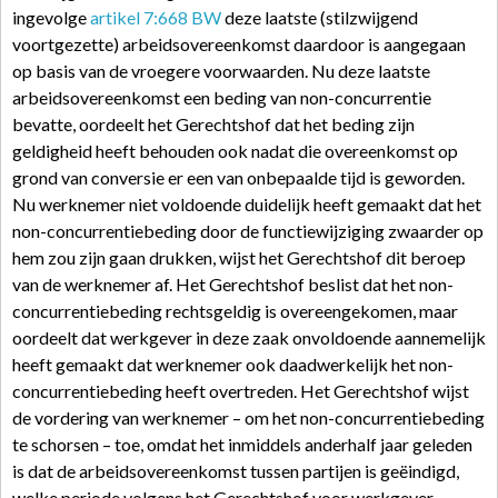
ingevolge
artikel 7:668 BW
deze laatste (stilzwijgend
voortgezette) arbeidsovereenkomst daardoor is aangegaan
op basis van de vroegere voorwaarden. Nu deze laatste
arbeidsovereenkomst een beding van non-concurrentie
bevatte, oordeelt het Gerechtshof dat het beding zijn
geldigheid heeft behouden ook nadat die overeenkomst op
grond van conversie er een van onbepaalde tijd is geworden.
Nu werknemer niet voldoende duidelijk heeft gemaakt dat het
non-concurrentiebeding door de functiewijziging zwaarder op
hem zou zijn gaan drukken, wijst het Gerechtshof dit beroep
van de werknemer af. Het Gerechtshof beslist dat het non-
concurrentiebeding rechtsgeldig is overeengekomen, maar
oordeelt dat werkgever in deze zaak onvoldoende aannemelijk
heeft gemaakt dat werknemer ook daadwerkelijk het non-
concurrentiebeding heeft overtreden. Het Gerechtshof wijst
de vordering van werknemer – om het non-concurrentiebeding
te schorsen – toe, omdat het inmiddels anderhalf jaar geleden
is dat de arbeidsovereenkomst tussen partijen is geëindigd,
welke periode volgens het Gerechtshof voor werkgever