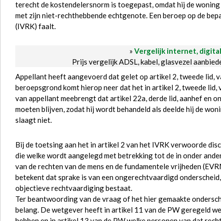
terecht de kostendelersnorm is toegepast, omdat hij de woning d
met zijn niet-rechthebbende echtgenote. Een beroep op de bepa
(IVRK) faalt.
»
Vergelijk internet, digita
Prijs vergelijk ADSL, kabel, glasvezel aanbie
Appellant heeft aangevoerd dat gelet op artikel 2, tweede lid,
beroepsgrond komt hierop neer dat het in artikel 2, tweede lid
van appellant meebrengt dat artikel 22a, derde lid, aanhef en o
moeten blijven, zodat hij wordt behandeld als deelde hij de w
slaagt niet.
Bij de toetsing aan het in artikel 2 van het IVRK verwoorde dis
die welke wordt aangelegd met betrekking tot de in onder ande
van de rechten van de mens en de fundamentele vrijheden (EVR
betekent dat sprake is van een ongerechtvaardigd onderscheid,
objectieve rechtvaardiging bestaat.
Ter beantwoording van de vraag of het hier gemaakte ondersch
belang. De wetgever heeft in artikel 11 van de PW geregeld we
hebben en in artikel 13 van de PW welke personen van dat recht