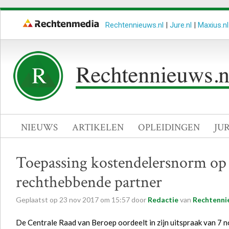
Rechtennieuws.nl
|
Jure.nl
|
Maxius.nl
NIEUWS
ARTIKELEN
OPLEIDINGEN
JU
Toepassing kostendelersnorm op 
rechthebbende partner
Geplaatst op
23
nov
2017
om
15:57
door
Redactie
van
Rechtenni
De Centrale Raad van Beroep oordeelt in zijn uitspraak van 7 n