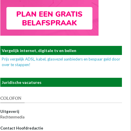
Vergelijk internet, digitale tv en bellen
Prijs vergelijk ADSL, kabel, glasvezel aanbieders en bespaar geld door
over te stappen!
Juridische vacatures
COLOFON
Uitgeverij
Rechtenmedia
Contact Hoofdredactie