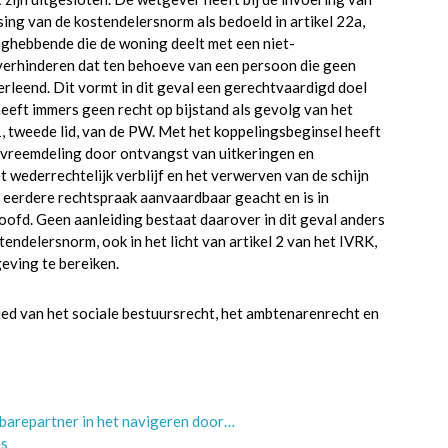
ing van de kostendelersnorm als bedoeld in artikel 22a,
anghebbende die de woning deelt met een niet-
verhinderen dat ten behoeve van een persoon die geen
erleend. Dit vormt in dit geval een gerechtvaardigd doel
eft immers geen recht op bijstand als gevolg van het
, tweede lid, van de PW. Met het koppelingsbeginsel heeft
 vreemdeling door ontvangst van uitkeringen en
 wederrechtelijk verblijf en het verwerven van de schijn
n eerdere rechtspraak aanvaardbaar geacht en is in
ofd. Geen aanleiding bestaat daarover in dit geval anders
endelersnorm, ook in het licht van artikel 2 van het IVRK,
eving te bereiken.
ed van het sociale bestuursrecht, het ambtenarenrecht en
barepartner in het navigeren door…
es