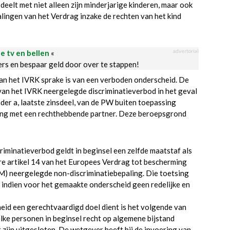
eelt met niet alleen zijn minderjarige kinderen, maar ook
lingen van het Verdrag inzake de rechten van het kind
advertorial
le tv en bellen
«
ders en bespaar geld door over te stappen!
 van het IVRK sprake is van een verboden onderscheid. De
, van het IVRK neergelegde discriminatieverbod in het geval
nder a, laatste zinsdeel, van de PW buiten toepassing
oning met een rechthebbende partner. Deze beroepsgrond
criminatieverbod geldt in beginsel een zelfde maatstaf als
re artikel 14 van het Europees Verdrag tot bescherming
M) neergelegde non-discriminatiebepaling. Die toetsing
 indien voor het gemaakte onderscheid geen redelijke en
eid een gerechtvaardigd doel dient is het volgende van
lke personen in beginsel recht op algemene bijstand
 zijn uitgesloten. De wetgever heeft bij de invoering van