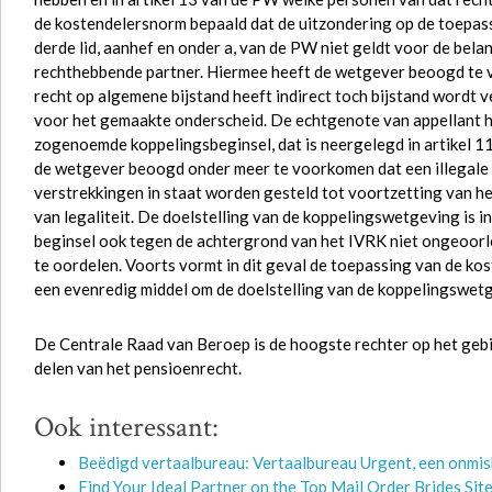
de kostendelersnorm bepaald dat de uitzondering op de toepass
derde lid, aanhef en onder a, van de PW niet geldt voor de bel
rechthebbende partner. Hiermee heeft de wetgever beoogd te 
recht op algemene bijstand heeft indirect toch bijstand wordt v
voor het gemaakte onderscheid. De echtgenote van appellant he
zogenoemde koppelingsbeginsel, dat is neergelegd in artikel 11
de wetgever beoogd onder meer te voorkomen dat een illegale
verstrekkingen in staat worden gesteld tot voortzetting van het
van legaliteit. De doelstelling van de koppelingswetgeving is i
beginsel ook tegen de achtergrond van het IVRK niet ongeoorlo
te oordelen. Voorts vormt in dit geval de toepassing van de kost
een evenredig middel om de doelstelling van de koppelingswetg
De Centrale Raad van Beroep is de hoogste rechter op het gebi
delen van het pensioenrecht.
Ook interessant:
Beëdigd vertaalbureau: Vertaalbureau Urgent, een onmis
Find Your Ideal Partner on the Top Mail Order Brides Sit