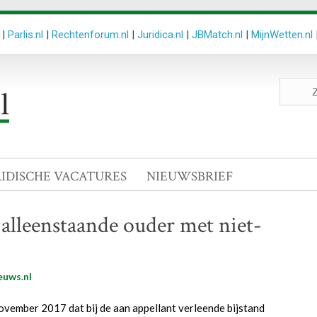
|
Parlis.nl
|
Rechtenforum.nl
|
Juridica.nl
|
JBMatch.nl
|
MijnWetten.nl
Zoeken
site
RIDISCHE VACATURES
NIEUWSBRIEF
alleenstaande ouder met niet-
euws.nl
ovember 2017 dat bij de aan appellant verleende bijstand