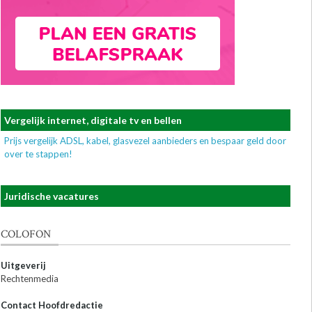
Vergelijk internet, digitale tv en bellen
Prijs vergelijk ADSL, kabel, glasvezel aanbieders en bespaar geld door
over te stappen!
Juridische vacatures
COLOFON
Uitgeverij
Rechtenmedia
Contact Hoofdredactie