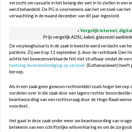
verzocht om cassatie in het belang der wet in te stellen in ee
werd behandeld. De PG is voornemens aan het verzoek van het
verwachting in de maand december van dit jaar ingesteld.
»
Vergelijk internet, digita
Prijs vergelijk ADSL, kabel, glasvezel aanbie
De verpleeghuisarts in de zaak in kwestie werd verdacht van 
patiënte. Zij werd op 11 september jl. door de rechtbank Den H
achtte het bewezenverklaarde feit niet strafbaar omdat de verd
toetsing levensbeëindiging op verzoek’
(Euthanasiewet) heeft 
beroep.
Als in een zaak geen gewoon rechtsmiddel zoals hoger beroep 
oordelen over in die zaak door een lagere rechter beoordeelde
beantwoording van een rechtsvraag door de Hoge Raad wenselijk 
voordoet.
Het gaat in deze zaak onder meer om beantwoording van vrag
betekenis van een schriftelijke wilsverklaring en om de zorgvul