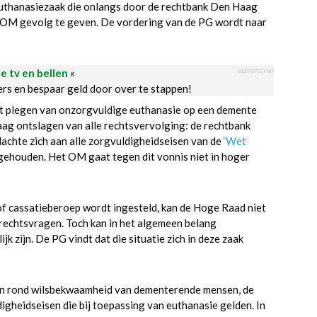
n euthanasiezaak die onlangs door de rechtbank Den Haag
 OM gevolg te geven. De vordering van de PG wordt naar
advertorial
le tv en bellen
«
ders en bespaar geld door over te stappen!
het plegen van onzorgvuldige euthanasie op een demente
aag ontslagen van alle rechtsvervolging: de rechtbank
achte zich aan alle zorgvuldigheidseisen van de
‘Wet
gehouden. Het OM gaat tegen dit vonnis niet in hoger
of cassatieberoep wordt ingesteld, kan de Hoge Raad niet
 rechtsvragen. Toch kan in het algemeen belang
zijn. De PG vindt dat die situatie zich in deze zaak
en rond wilsbekwaamheid van dementerende mensen, de
digheidseisen die bij toepassing van euthanasie gelden. In