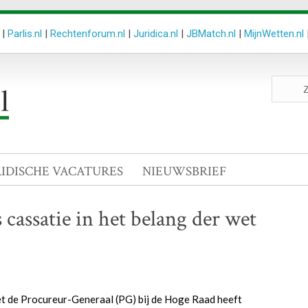
|
Parlis.nl
|
Rechtenforum.nl
|
Juridica.nl
|
JBMatch.nl
|
MijnWetten.nl
Zoeken
site
RIDISCHE VACATURES
NIEUWSBRIEF
assatie in het belang der wet
t de Procureur-Generaal (PG) bij de Hoge Raad heeft