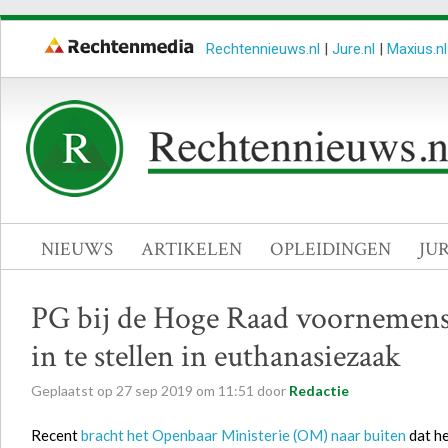
Rechtennieuws.nl
|
Jure.nl
|
Maxius.nl
NIEUWS
ARTIKELEN
OPLEIDINGEN
JU
PG bij de Hoge Raad voornemens c
in te stellen in euthanasiezaak
Geplaatst op
27
sep
2019
om
11:51
door
Redactie
Recent
bracht het Openbaar Ministerie (OM) naar buiten
dat he