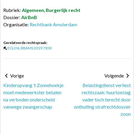
Rubriek:
Algemeen
,
Burgerlijk recht
Dossier:
AirBnB
Organisatie:
Rechtbank Amsterdam
Gerelateerde rechtspraak:
ECLI:NL:RBAMS:2019:7858
Vorige
Volgende
Kinderopvang ’t Zonnehoekje
Belastingdienst verliest
moet medewerkster betalen
rechtszaak: huurtoeslag
na verboden onderscheid
vader toch terecht door
vanwege zwangerschap
onthulling strafrechtdossier
zoon