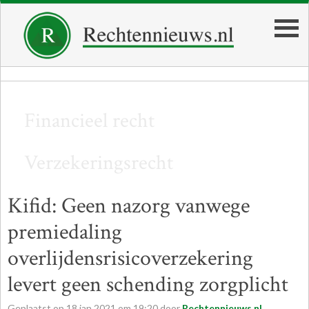
Financieel recht
Verzekeringsrecht
Kifid: Geen nazorg vanwege
premiedaling
overlijdensrisicoverzekering
levert geen schending zorgplicht
Geplaatst op
18
jan
2021
om
19:20
door
Rechtennieuws.nl