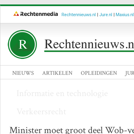
Rechtennieuws.nl
|
Jure.nl
|
Maxius.nl
NIEUWS
ARTIKELEN
OPLEIDINGEN
JU
Informatie en technologie
Verkeersrecht
Minister moet groot deel Wob-v