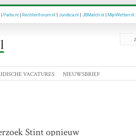
|
Parlis.nl
|
Rechtenforum.nl
|
Juridica.nl
|
JBMatch.nl
|
MijnWetten.nl
Zoeken
site
RIDISCHE VACATURES
NIEUWSBRIEF
erzoek Stint opnieuw