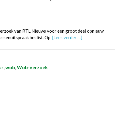
verzoek van RTL Nieuws voor een groot deel opnieuw
ussenuitspraak beslist. Op
[Lees verder …]
ur
,
wob
,
Wob-verzoek