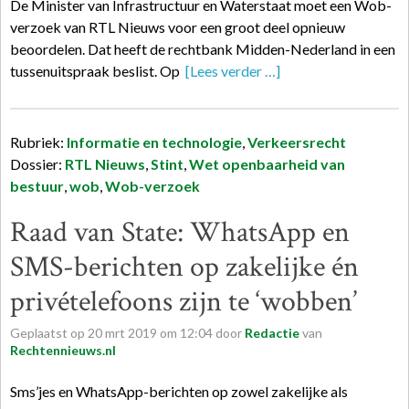
De Minister van Infrastructuur en Waterstaat moet een Wob-
verzoek van RTL Nieuws voor een groot deel opnieuw
beoordelen. Dat heeft de rechtbank Midden-Nederland in een
tussenuitspraak beslist. Op
[Lees verder …]
Rubriek:
Informatie en technologie
,
Verkeersrecht
Dossier:
RTL Nieuws
,
Stint
,
Wet openbaarheid van
bestuur
,
wob
,
Wob-verzoek
Raad van State: Whats­App en
SMS-be­rich­ten op za­ke­lij­ke én
pri­vé­te­le­foons zijn te ‘wob­ben’
Geplaatst op
20
mrt
2019
om
12:04
door
Redactie
van
Rechtennieuws.nl
Sms’jes en WhatsApp-berichten op zowel zakelijke als