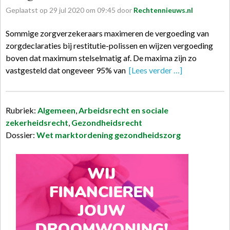
Geplaatst op
29
jul
2020
om
09:45
door
Rechtennieuws.nl
Sommige zorgverzekeraars maximeren de vergoeding van
zorgdeclaraties bij restitutie-polissen en wijzen vergoeding
boven dat maximum stelselmatig af. De maxima zijn zo
vastgesteld dat ongeveer 95% van
[Lees verder …]
Rubriek:
Algemeen
,
Arbeidsrecht en sociale
zekerheidsrecht
,
Gezondheidsrecht
Dossier:
Wet marktordening gezondheidszorg