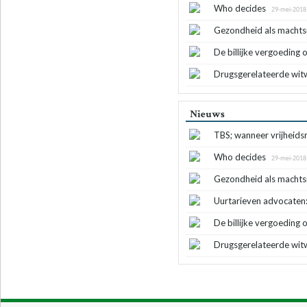
Who decides
29-mei-2018
Gezondheid als machts
De billijke vergoeding
Drugsgerelateerde wi
Nieuws
TBS; wanneer vrijheidsr
Who decides
29-mei-2018
Gezondheid als machts
Uurtarieven advocaten:
De billijke vergoeding
Drugsgerelateerde wi