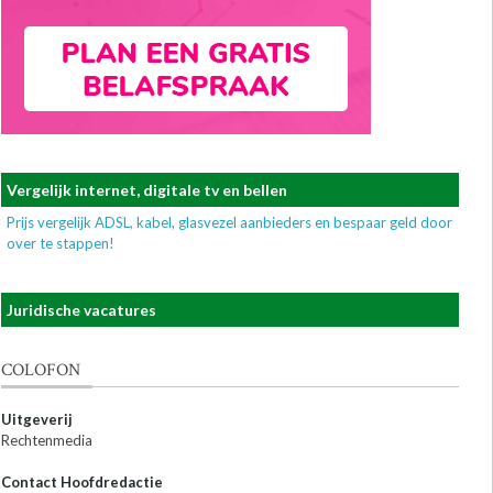
Vergelijk internet, digitale tv en bellen
Prijs vergelijk ADSL, kabel, glasvezel aanbieders en bespaar geld door
over te stappen!
Juridische vacatures
COLOFON
Uitgeverij
Rechtenmedia
Contact Hoofdredactie