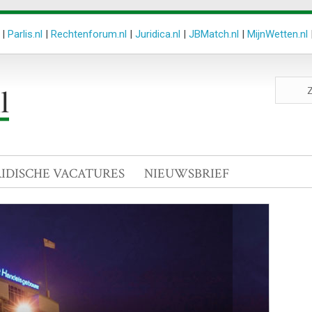
|
Parlis.nl
|
Rechtenforum.nl
|
Juridica.nl
|
JBMatch.nl
|
MijnWetten.nl
Zoeken
site
RIDISCHE VACATURES
NIEUWSBRIEF