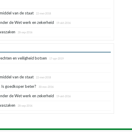
middel van de staat
22-mei-2018
 onder de Wet werk en zekerheid
19-okt-2016
twaszaken
28-sep-2016
echten en veiligheid botsen
17-apr-2019
middel van de staat
22-mei-2018
 Is goedkoper beter?
30-nov-2016
 onder de Wet werk en zekerheid
19-okt-2016
twaszaken
28-sep-2016