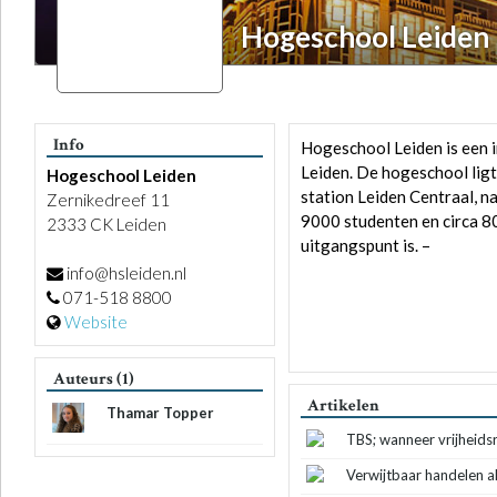
Hogeschool Leiden
Info
Hogeschool Leiden is een 
Leiden. De hogeschool ligt
Hogeschool Leiden
station Leiden Centraal, n
Zernikedreef 11
9000 studenten en circa 8
2333 CK Leiden
uitgangspunt is. –
info@hsleiden.nl
071-518 8800
Website
Auteurs (1)
Artikelen
Thamar Topper
TBS; wanneer vrijheidsr
Verwijtbaar handelen a